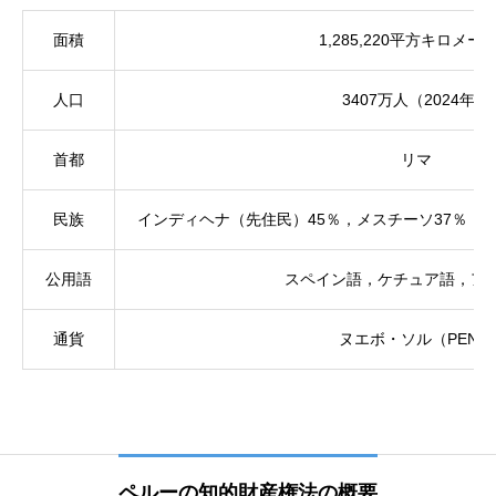
面積
1,285,220平方キロメー
人口
3407万人（2024年）
首都
リマ
民族
インディヘナ（先住民）45％，メスチーソ37％，ヨ
公用語
スペイン語，ケチュア語，ア
通貨
ヌエボ・ソル（PEN）
ペルーの知的財産権法の概要