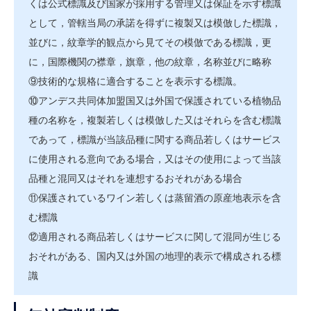
くは公式標識及び国家が採用する管理又は保証を示す標識
として，管轄当局の承諾を得ずに複製又は模倣した標識，
並びに，紋章学的観点から見てその模倣である標識，更
に，国際機関の襟章，旗章，他の紋章，名称並びに略称
⑨技術的な規格に適合することを表示する標識。
⑩アンデス共同体加盟国又は外国で保護されている植物品
種の名称を，複製若しくは模倣した又はそれらを含む標識
であって，標識が当該品種に関する商品若しくはサービス
に使用される意向である場合，又はその使用によって当該
品種と混同又はそれを連想するおそれがある場合
⑪保護されているワイン若しくは蒸留酒の原産地表示を含
む標識
⑫適用される商品若しくはサービスに関して混同が生じる
おそれがある、国内又は外国の地理的表示で構成される標
識