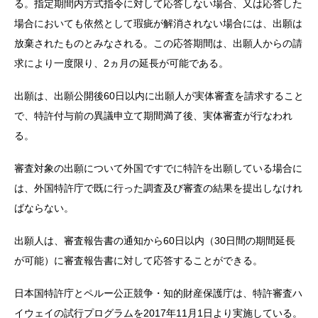
る。指定期間内方式指令に対して応答しない場合、又は応答した
場合においても依然として瑕疵が解消されない場合には、出願は
放棄されたものとみなされる。この応答期間は、出願人からの請
求により一度限り、2ヵ月の延長が可能である。
出願は、出願公開後60日以内に出願人が実体審査を請求すること
で、特許付与前の異議申立て期間満了後、実体審査が行なわれ
る。
審査対象の出願について外国ですでに特許を出願している場合に
は、外国特許庁で既に行った調査及び審査の結果を提出しなけれ
ばならない。
出願人は、審査報告書の通知から60日以内（30日間の期間延長
が可能）に審査報告書に対して応答することができる。
日本国特許庁とペルー公正競争・知的財産保護庁は、特許審査ハ
イウェイの試行プログラムを2017年11月1日より実施している。