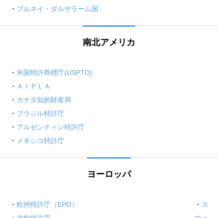
・
ブルネイ・ダルサラーム国
南北アメリカ
・
米国特許商標庁(USPTO)
・
ＡＩＰＬＡ
・
カナダ知的財産局
・
ブラジル特許庁
・
アルゼンティン特許庁
・
メキシコ特許庁
ヨーロッパ
・
欧州特許庁（EPO）
・
ス
・
北欧特許庁
ウェ