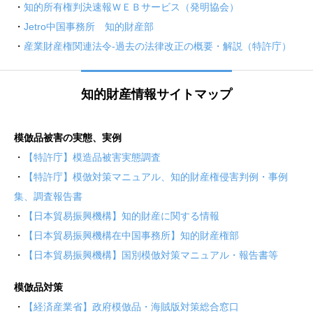
・
知的所有権判決速報ＷＥＢサービス（発明協会）
・
Jetro中国事務所 知的財産部
・
産業財産権関連法令-過去の法律改正の概要・解説（特許庁）
知的財産情報サイトマップ
模倣品被害の実態、実例
・
【特許庁】模造品被害実態調査
・
【特許庁】模倣対策マニュアル、知的財産権侵害判例・事例
集、調査報告書
・
【日本貿易振興機構】知的財産に関する情報
・
【日本貿易振興機構在中国事務所】知的財産権部
・
【日本貿易振興機構】国別模倣対策マニュアル・報告書等
模倣品対策
・
【経済産業省】政府模倣品・海賊版対策総合窓口