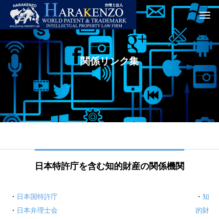
関係リンク集
日本特許庁を含む知的財産の関係機関
・
日本国特許庁
・
知
・
日本弁理士会
的財