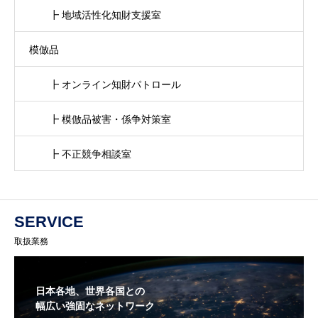
┣ 地域活性化知財支援室
模倣品
┣ オンライン知財パトロール
┣ 模倣品被害・係争対策室
┣ 不正競争相談室
SERVICE
取扱業務
日本各地、世界各国との
幅広い強固なネットワーク