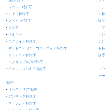
・
フランス特許庁
ーデ
・
ドイツ特許庁
ン特
・
スペイン特許庁
許庁
・
ロシア
・
フ
・
ベルギー
ィン
・
ウクライナ特許庁
ラン
・
マケドニア旧ユーゴスラヴィア特許庁
ド特
・
リトアニア特許庁
許庁
・
ルクセンブルグ特許庁
・
ノ
・
チェコスロバキア特許庁
ルウ
ェー
特許庁
・
オーストリア特許庁
・
デンマーク特許庁
・
ユーラシア特許庁
・
アイルランド特許庁