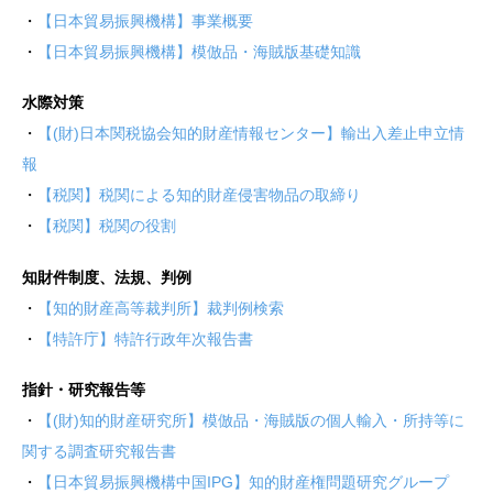
・
【日本貿易振興機構】事業概要
・
【日本貿易振興機構】模倣品・海賊版基礎知識
水際対策
・
【(財)日本関税協会知的財産情報センター】輸出入差止申立情
報
・
【税関】税関による知的財産侵害物品の取締り
・
【税関】税関の役割
知財件制度、法規、判例
・
【知的財産高等裁判所】裁判例検索
・
【特許庁】特許行政年次報告書
指針・研究報告等
・
【(財)知的財産研究所】模倣品・海賊版の個人輸入・所持等に
関する調査研究報告書
・
【日本貿易振興機構中国IPG】知的財産権問題研究グループ