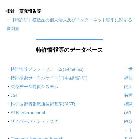
指針・研究報告等
・
【特許庁】模倣品の個人輸入及びインターネット取引に関する
事例集
特許情報等のデータベース
・
特許情報プラットフォーム(J-PlatPat)
・
世
・
特許検索ポータルサイト(日本国特許庁)
界知
・
法令データ提供システム
的所
・
JST
有権
・
科学技術情報流通技術基準(SIST)
機関
・
STN International
(WI
・
サイバーパテントデスク
PO)
・
Ｉ
・
Clarivate Japanese Search
ＰＯ