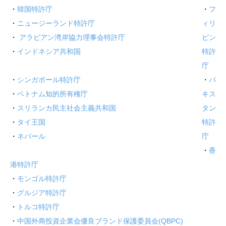
・
韓国特許庁
・
フ
・
ニュージーランド特許庁
ィリ
・
アラビアン湾岸協力理事会特許庁
ピン
・
インドネシア共和国
特許
庁
・
シンガポール特許庁
・
パ
・
ベトナム知的所有権庁
キス
・
スリランカ民主社会主義共和国
タン
・
タイ王国
特許
・
ネパール
庁
・
香
港特許庁
・
モンゴル特許庁
・
グルジア特許庁
・
トルコ特許庁
・
中国外商投資企業会優良ブランド保護委員会(QBPC)