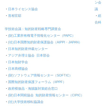
ン会
・
日本ライセンス協会
議
・
首相官邸
・
総
合科
学技術会議：知的財産戦略専門調査会
・
(財)工業所有権電子情報化センター（PAPC）
・
(社)日本国際知的財産保護協会（AIPPI・JAPAN）
・
日本知的財産仲裁センター
・
アジア弁理士協会 日本部会
・
日本知財学会
・
日本商標協会
・
(財)ソフトウェア情報センター（SOFTIC）
・
国際知的財産保護フォーラム（IIPPF）
・
政府模倣品・海賊版対策総合窓口
・
(財)日本関税協会 知的財産情報センター（CIPIC）
・
(社)大学技術移転協議会