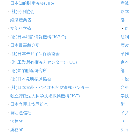
・
日本知的財産協会(JIPA)
産戦
・
(社)発明協会
略本
・
経済産業省
部
・
文部科学省
・
司
・
(財)日本特許情報機構(JAPIO)
法制
・
日本最高裁判所
度改
・
(社)日本デザイン保護協会
革推
・
(財)工業所有権協力センター(IPCC)
進本
・
(財)知的財産研究所
部
・
(財)日本発明振興協会
・
総
・
(社)日本食品・バイオ知的財産権センター
合科
・
独立行政法人科学技術振興機構(JST)
学技
・
日本弁理士協同組合
術・
・
発明通信社
イノ
・
法務省
ベー
・
総務省
ショ