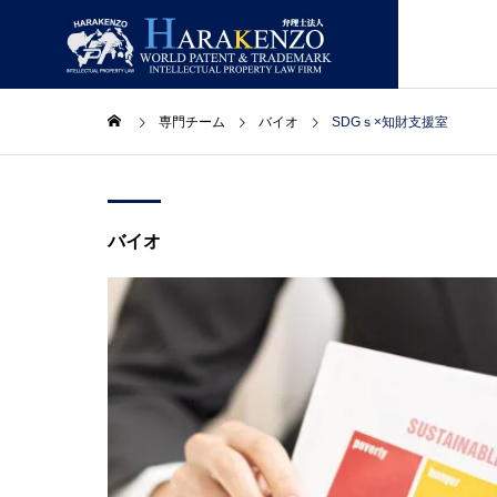
専門チーム
バイオ
SDGｓ×知財支援室
ニュースレター
ニュー
GREETIN
ごあいさつ
バイオ
コラム
取扱業務
事務所情報
LAWYERS
合】ニ
２０２６年８月号【総合】ニ
２０２
主要スタッフ
ュースレター
ュース
PATENT
特許・実用新