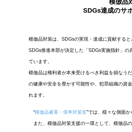
模倣品
SDGs達成の
模倣品対策は、SDGsの実現・達成に貢献する
SDGs推進本部が決定した「SDGs実施指針」
ています。
模倣品は権利者が本来受けるべき利益を損なう
の健康や安全を脅かす可能性や、犯罪組織の資
れます。
“
模倣品被害・係争対策室
”では、様々な側面
また、模倣品対策支援の一環として、模倣品の