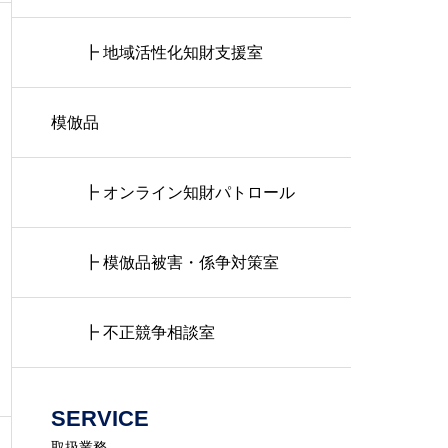
┣ 地域活性化知財支援室
模倣品
┣ オンライン知財パトロール
┣ 模倣品被害・係争対策室
┣ 不正競争相談室
SERVICE
取扱業務