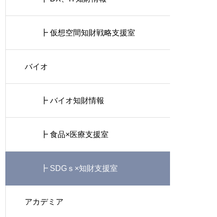
┣ 仮想空間知財戦略支援室
バイオ
┣ バイオ知財情報
┣ 食品×医療支援室
┣ SDGｓ×知財支援室
アカデミア