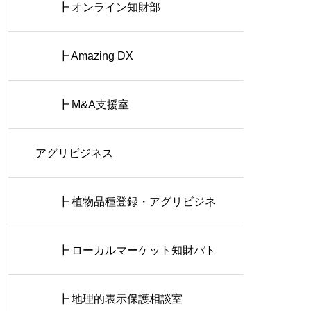
┣ オンライン知財部
┣ Amazing DX
┣ M&A支援室
アグリビジネス
┣ 植物品種登録・アグリビジネ
ス相談室
┣ ローカルマーケット知財パト
ロール
┣ 地理的表示保護相談室