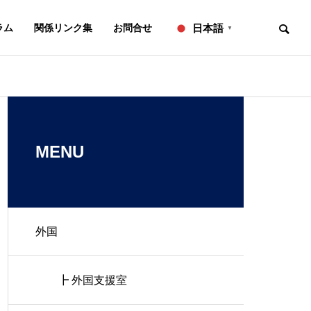
ラム
関係リンク集
お問合せ
日本語
▼
お知らせ
ニュースレター
OVERVIEW
事務所概要
MENU
外国
知的財産研修所
２０２６年７月号【法務】ニ
２０２６年６
ュースレター
ュースレター
L
IP ADVISORY
┣ 外国支援室
翻訳
知財アドバイザリー