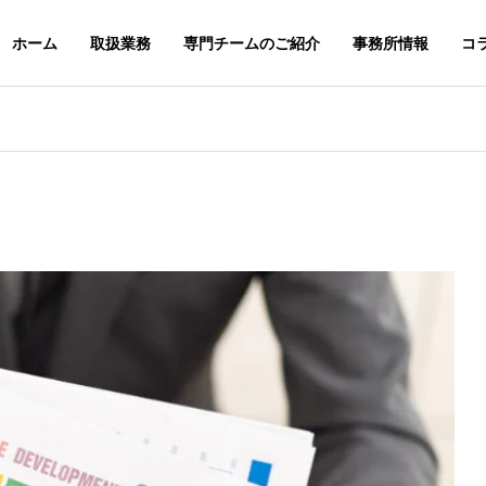
ホーム
取扱業務
専門チームのご紹介
事務所情報
コ
スレター
ニュースレター
G
PHILOSOPHY
基本理念
＆STAFFS
ACCESS
６年８月号【法務】ニ
２０２６年７月号【総合】ニ
アクセス
レター
ュースレター
MARK & DESIGN
GLOBA
案
商標・意匠
外国・知財