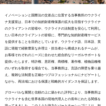
イノベーションと国際法の交差点に位置する当事務所のウクライ
ナ支援室は、日本での知的財産権保護の拡大を目指すウクライナ
のクライアントの皆様や、ウクライナの法制度を安心して利用し
たい日本のクライアントの皆様に、専門的な知的財産権サービス
を提供することを目的としています。ウクライナ語、日本語、英
語に堪能で経験豊富な弁理士・担当者から構成されるチームが、
お客様それぞれのニーズに合わせた総合的なリーガルサポートを
提供いたします。特許権、意匠権、商標権、著作権、植物品種権
のいずれを取得する場合でも、当事務所は、言語の障壁を乗り越
え、複雑な法制度を正確かつプロフェッショナルにナビゲートし
ながら、両法域における保護と戦略的ガイダンスを保証します。
グローバルな展開と信頼の上に築かれた評判により、当事務所は
ウクライナを含む世界各国の現地代理人との長年にわたる関係を
培ってきました。このような強力なパートナーシップにより、知