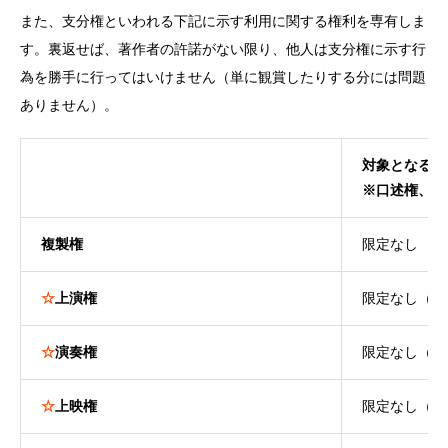
また、支分権といわれる下記に示す利用に関する権利を専有しま
す。裏返せば、著作者の許諾がない限り、他人は支分権に示す行
為を勝手に行ってはいけません（単に観賞したりする分には問題
ありません）。
対象となる著
※口述権、展
複製権
限定なし
☆
上演権
限定なし（演
☆
演奏権
限定なし（楽
☆
上映権
限定なし（映