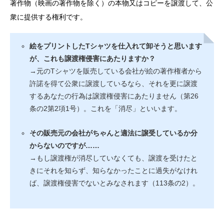
著作物（映画の著作物を除く）の本物又はコピーを譲渡して、公
衆に提供する権利です。
絵をプリントしたTシャツを仕入れて卸そうと思います
が、これも譲渡権侵害にあたりますか？
→元のTシャツを販売している会社が絵の著作権者から
許諾を得て公衆に譲渡しているなら、それを更に譲渡
するあなたの行為は譲渡権侵害にあたりません（第26
条の2第2項1号）。これを「消尽」といいます。
その販売元の会社がちゃんと適法に譲受しているか分
からないのですが……
→もし譲渡権が消尽していなくても、譲渡を受けたと
きにそれを知らず、知らなかったことに過失がなけれ
ば、譲渡権侵害でないとみなされます（113条の2）。