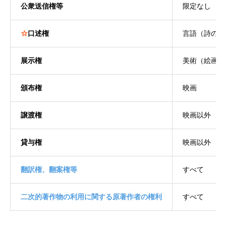
公衆送信権等
限定なし
☆
口述権
言語（詩の朗
展示権
美術（絵画・
頒布権
映画
譲渡権
映画以外
貸与権
映画以外
翻訳権、翻案権等
すべて
二次的著作物の利用に関する原著作者の権利
すべて