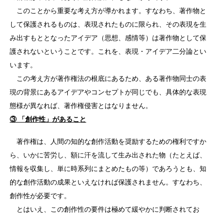
このことから重要な考え方が導かれます。すなわち、著作物と
して保護されるものは、表現されたものに限られ、その表現を生
み出すもととなったアイデア（思想、感情等）は著作物として保
護されないということです。これを、表現・アイデア二分論とい
います。
この考え方が著作権法の根底にあるため、ある著作物同士の表
現の背景にあるアイデアやコンセプトが同じでも、具体的な表現
態様が異なれば、著作権侵害とはなりません。
③ 「創作性」があること
著作権は、人間の知的な創作活動を奨励するための権利ですか
ら、いかに苦労し、額に汗を流して生み出された物（たとえば、
情報を収集し、単に時系列にまとめたもの等）であろうとも、知
的な創作活動の成果といえなければ保護されません。すなわち、
創作性が必要です。
とはいえ、この創作性の要件は極めて緩やかに判断されてお