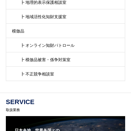
┣ 地理的表示保護相談室
┣ 地域活性化知財支援室
模倣品
┣ オンライン知財パトロール
┣ 模倣品被害・係争対策室
┣ 不正競争相談室
SERVICE
取扱業務
日本各地、世界各国との