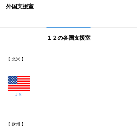
外国支援室
１２の各国支援室
【 北米 】
U.S.
【 欧州 】