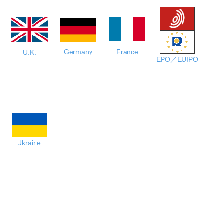
Germany
France
U.K.
EPO／EUIPO
Ukraine