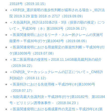
15518号（2019.10.15）
＜KR判決_選択発明の進歩性判断が緩和される場合＞_特許法
院 2019.3.29 宣告 2018 ホ 2717（2019.09.09）
＜大合議判決_特許法102条2項・3項（損害の額の推定）につ
いて＞_平成30年（ネ）第10063号（2019.06.17）
＜医薬関連発明におけるリーチ・スルー的クレームの実施可
能要件＞平成30年(行ケ)第10043号（2019.08.05）
＜医薬関連発明における用途限定の新規性判断＞平成30年(行
ケ)第10036号（2019.07.08）
＜第二医薬用途の侵害性＞2018.11.14GB最高裁判決の紹介
（2019.04.22）
＜CN判決_マーカッシュクレームの訂正について＞_CN特許
判決紹介（2018.11.12）
＜医薬特許における先使用権＞平成29年(ネ)第10090号
（2018.07.17）
＜知財高裁大合議判決＞平成28年(行ケ)第10182号、第10184
号－ピリミジン誘導体事件－（2018.04.23 ）
＜医薬関連発明における構成要件の充足性＞平成29年(ネ)第