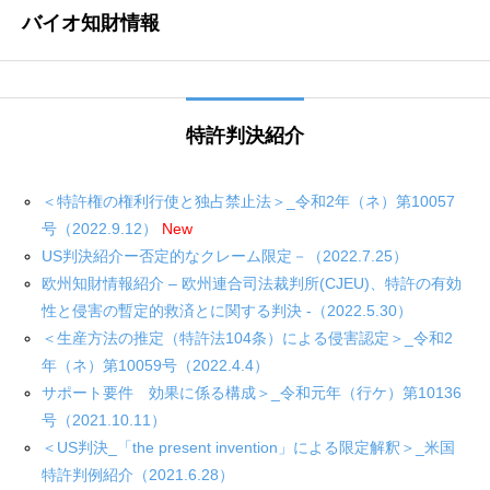
バイオ知財情報
特許判決紹介
＜特許権の権利行使と独占禁止法＞_令和2年（ネ）第10057
号（2022.9.12）
New
US判決紹介ー否定的なクレーム限定－（2022.7.25）
欧州知財情報紹介 – 欧州連合司法裁判所(CJEU)、特許の有効
性と侵害の暫定的救済とに関する判決 -（2022.5.30）
＜生産方法の推定（特許法104条）による侵害認定＞_令和2
年（ネ）第10059号（2022.4.4）
サポート要件 効果に係る構成＞_令和元年（行ケ）第10136
号（2021.10.11）
＜US判決_「the present invention」による限定解釈＞_米国
特許判例紹介（2021.6.28）