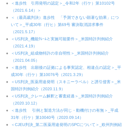
＜進歩性 引用発明の認定＞_令和2年（行ケ）第10102号
（2021.6.14）＞
＜（最高裁判決）進歩性 「予測できない顕著な効果」につ
いて＞_平成30年（行ヒ）第69号 審決取消請求事件
（2021.5.17）
＜US判決_機能ｸﾚｰﾑと実施可能要件＞_米国特許判例紹介
（2021.4.19）
＜US判決_組成物特許の非自明性＞_米国特許判例紹介
（2021.04.05）
＜進歩性 出願後の証拠による事実認定、相違点の認定＞_平
成30年（行ケ）第10076号（2021.3.29）
＜US判決_医薬用途発明（スキニーラベル）と誘引侵害＞_米
国特許判例紹介（2020.11.9）
＜US判決_クレーム解釈と審査経過＞_米国特許判例紹介
（2020.10.12）
＜進歩性 引例と製造方法が同じ・動機付けの有無＞_平成
31年（行ケ）第10040号（2020.09.14）
＜CJEU判決_第二医薬用途発明のSPCについて＞_欧州判例紹