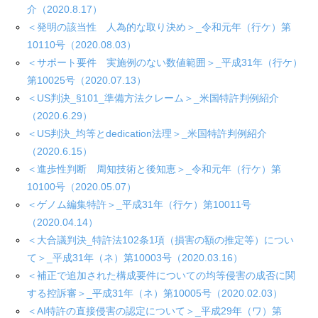
介（2020.8.17）
＜発明の該当性 人為的な取り決め＞_令和元年（行ケ）第
10110号（2020.08.03）
＜サポート要件 実施例のない数値範囲＞_平成31年（行ケ）
第10025号（2020.07.13）
＜US判決_§101_準備方法クレーム＞_米国特許判例紹介
（2020.6.29）
＜US判決_均等とdedication法理＞_米国特許判例紹介
（2020.6.15）
＜進歩性判断 周知技術と後知恵＞_令和元年（行ケ）第
10100号（2020.05.07）
＜ゲノム編集特許＞_平成31年（行ケ）第10011号
（2020.04.14）
＜大合議判決_特許法102条1項（損害の額の推定等）につい
て＞_平成31年（ネ）第10003号（2020.03.16）
＜補正で追加された構成要件についての均等侵害の成否に関
する控訴審＞_平成31年（ネ）第10005号（2020.02.03）
＜AI特許の直接侵害の認定について＞_平成29年（ワ）第