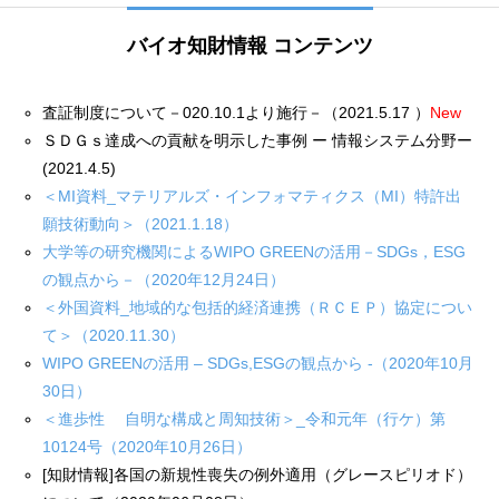
バイオ知財情報 コンテンツ
査証制度について－020.10.1より施行－（2021.5.17 ）
New
ＳＤＧｓ達成への貢献を明示した事例 ー 情報システム分野ー
(2021.4.5)
＜MI資料_マテリアルズ・インフォマティクス（MI）特許出
願技術動向＞（2021.1.18）
大学等の研究機関によるWIPO GREENの活用－SDGs，ESG
の観点から－（2020年12月24日）
＜外国資料_地域的な包括的経済連携（ＲＣＥＰ）協定につい
て＞（2020.11.30）
WIPO GREENの活用 – SDGs,ESGの観点から -（2020年10月
30日）
＜進歩性 自明な構成と周知技術＞_令和元年（行ケ）第
10124号（2020年10月26日）
[知財情報]各国の新規性喪失の例外適用（グレースピリオド）