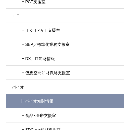
┣ PCT支援室
ＩＴ
┣ ＩｏＴ×ＡＩ支援室
┣ SEP／標準化業務支援室
┣ DX、IT知財情報
┣ 仮想空間知財戦略支援室
バイオ
┣ バイオ知財情報
┣ 食品×医療支援室
┣ SDGｓ×知財支援室