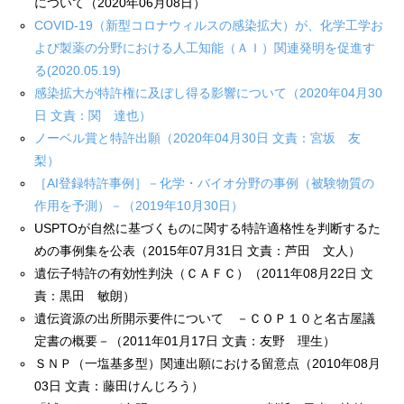
について（2020年06月08日）
COVID-19（新型コロナウィルスの感染拡大）が、化学工学お
よび製薬の分野における人工知能（ＡＩ）関連発明を促進す
る(2020.05.19)
感染拡大が特許権に及ぼし得る影響について（2020年04月30
日 文責：関 達也）
ノーベル賞と特許出願（2020年04月30日 文責：宮坂 友
梨）
［AI登録特許事例］－化学・バイオ分野の事例（被験物質の
作用を予測）－（2019年10月30日）
USPTOが自然に基づくものに関する特許適格性を判断するた
めの事例集を公表（2015年07月31日 文責：芦田 文人）
遺伝子特許の有効性判決（ＣＡＦＣ）（2011年08月22日 文
責：黒田 敏朗）
遺伝資源の出所開示要件について －ＣＯＰ１０と名古屋議
定書の概要－（2011年01月17日 文責：友野 理生）
ＳＮＰ（一塩基多型）関連出願における留意点（2010年08月
03日 文責：藤田けんじろう）