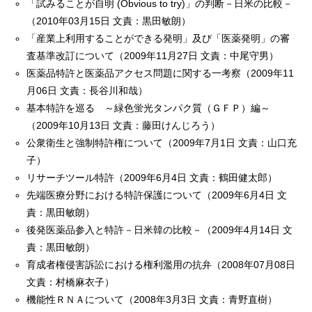
「試みることが自明 (Obvious to try)」の判断－日米の比較－
（2010年03月15日 文責：黒田敏朗）
「産業上利用することができる発明」及び「医薬発明」の審
査基準改訂について（2009年11月27日 文責：中尾守男）
医薬品特許と医薬品アクセス問題に関する一考察（2009年11
月06日 文責：長谷川和哉）
基本特許を巡る ～緑色蛍光タンパク質（ＧＦＰ）編～
（2009年10月13日 文責：藤田けんじろう）
公衆衛生と強制特許権について（2009年7月1日 文責：山口充
子）
リサーチツール特許（2009年6月4日 文責：鶴田健太郎）
先端医療分野における特許保護について（2009年6月4日 文
責：黒田敏朗）
後発医薬品参入と特許－日米韓の比較－（2009年4月14日 文
責：黒田敏朗）
育成者権侵害訴訟における権利濫用の抗弁（2008年07月08日
文責：村橋麻衣子）
機能性ＲＮＡについて（2008年3月3日 文責：青野直樹）