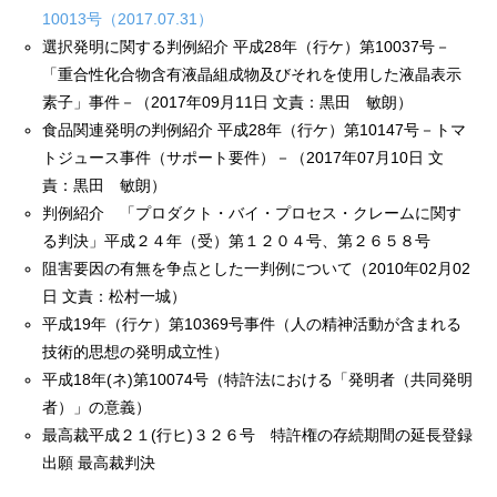
10013号（2017.07.31）
選択発明に関する判例紹介 平成28年（行ケ）第10037号－
「重合性化合物含有液晶組成物及びそれを使用した液晶表示
素子」事件－（2017年09月11日 文責：黒田 敏朗）
食品関連発明の判例紹介 平成28年（行ケ）第10147号－トマ
トジュース事件（サポート要件）－（2017年07月10日 文
責：黒田 敏朗）
判例紹介 「プロダクト・バイ・プロセス・クレームに関す
る判決」平成２４年（受）第１２０４号、第２６５８号
阻害要因の有無を争点とした一判例について（2010年02月02
日 文責：松村一城）
平成19年（行ケ）第10369号事件（人の精神活動が含まれる
技術的思想の発明成立性）
平成18年(ネ)第10074号（特許法における「発明者（共同発明
者）」の意義）
最高裁平成２１(行ヒ)３２６号 特許権の存続期間の延長登録
出願 最高裁判決