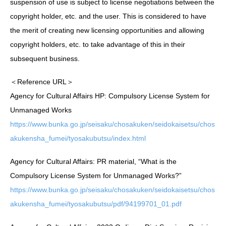
suspension of use is subject to license negotiations between the
copyright holder, etc. and the user. This is considered to have
the merit of creating new licensing opportunities and allowing
copyright holders, etc. to take advantage of this in their
subsequent business.
＜Reference URL＞
Agency for Cultural Affairs HP: Compulsory License System for
Unmanaged Works
https://www.bunka.go.jp/seisaku/chosakuken/seidokaisetsu/chos
akukensha_fumei/tyosakubutsu/index.html
Agency for Cultural Affairs: PR material, “What is the
Compulsory License System for Unmanaged Works?”
https://www.bunka.go.jp/seisaku/chosakuken/seidokaisetsu/chos
akukensha_fumei/tyosakubutsu/pdf/94199701_01.pdf