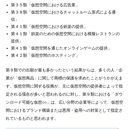
第３５類「仮想空間における広告業」
第３８類「仮想空間におけるチャットルーム形式による通
信」
第４１類「仮想空間における娯楽の提供」
第４１類「娯楽のための仮想空間における模擬レストランの
提供」
第４１類「仮想空間を通じたオンラインゲームの提供」
第４２類「仮想空間のホスティング」
第９類での出願が最も多かったという結果からは、多くの人・企
業が「仮想商品」に関して商標の保護を求めたことがうかがえま
す。仮想空間に関する役務が、主に仮想空間の提供者によって指
定される場合が多いと思われるのに対し、第９類における「ダウ
ンロード可能な仮想○○」は、広い分野の企業等によって、仮想空
間におけるブランド構築または悪用・盗用への対策として指定さ
れているものと思われます。