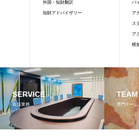
外国・知財翻訳
バ
知財アドバイザリー
ア
ス
ア
模
SERVICE
TEAM
取扱業務
専門チーム