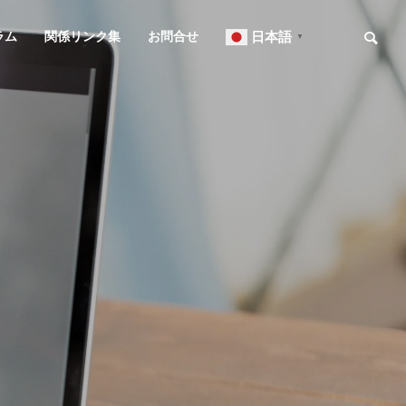
ラム
関係リンク集
お問合せ
日本語
▼
お知らせ
ニュースレター
OVERVIEW
事務所概要
知的財産研修所
２０２６年７月号【法務】ニ
２０２６年６
ュースレター
ュースレター
L
IP ADVISORY
翻訳
知財アドバイザリー