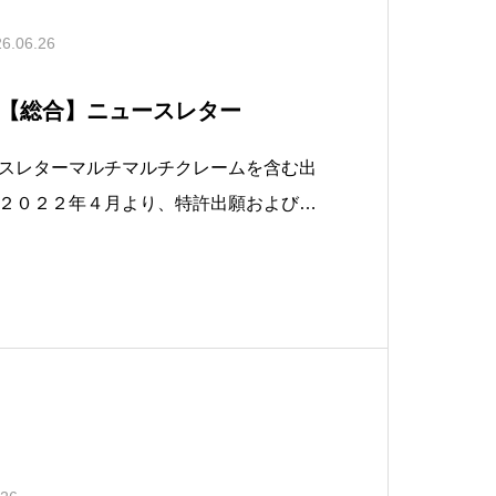
6.06.26
【総合】ニュースレター
スレターマルチマルチクレームを含む出
２０２２年４月より、特許出願および実
て、マルチのマルチクレームは認められ
２０２６年６月８日に、２０２５年度に
けるマルチのマルチクレームを含む特許