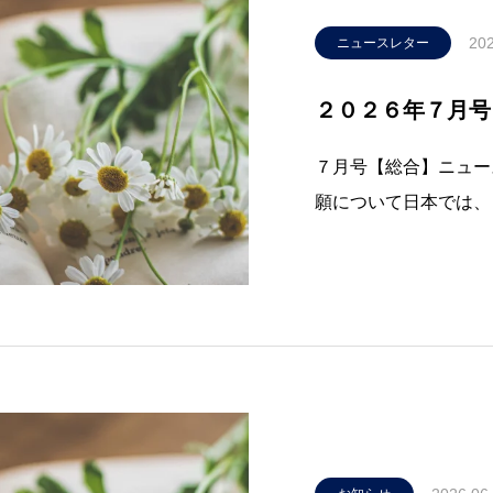
202
ニュースレター
２０２６年７月号
７月号【総合】ニュー
願について日本では、
用新案登録出願におい
ていない。このたび、
て、特許出願全体にお
出願