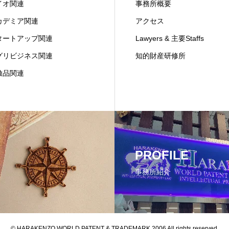
イオ関連
事務所概要
カデミア関連
アクセス
タートアップ関連
Lawyers & 主要Staffs
グリビジネス関連
知的財産研修所
倣品関連
PROFILE
事務所紹介
© HARAKENZO WORLD PATENT & TRADEMARK 2006 All rights reserved.