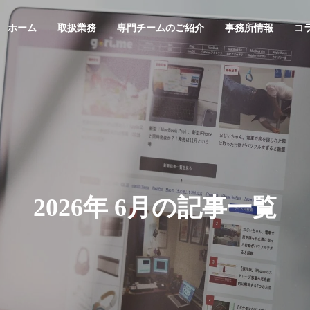
ホーム
取扱業務
専門チームのご紹介
事務所情報
コ
スレター
ニュースレター
G
PHILOSOPHY
基本理念
2026年 6月の記事一覧
＆STAFFS
ACCESS
６年８月号【法務】ニ
２０２６年７月号【総合】ニ
アクセス
レター
ュースレター
MARK & DESIGN
GLOBA
案
商標・意匠
外国・知財