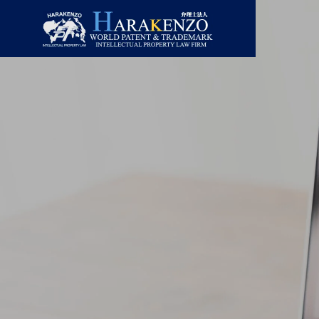
ニュースレター
ニュー
GREETIN
ごあいさつ
コラム
取扱業務
事務所情報
LAWYERS
合】ニ
２０２６年８月号【総合】ニ
２０２
主要スタッフ
ュースレター
ュース
PATENT
特許・実用新