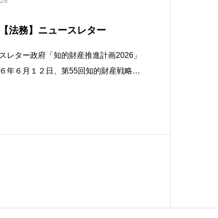
.26
【法務】ニュースレター
スレター政府「知的財産推進計画2026」
６年６月１２日、第55回知的財産戦略本
産推進計画2026」を決定した。知財戦略
日本成長戦略の重要な要素であり、知財
速できるよう、本部長である高市総理