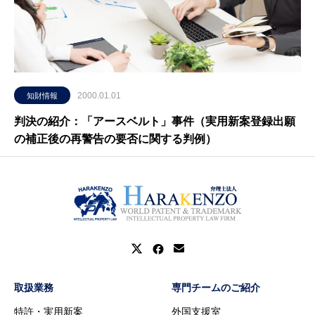
2000.01.01
知財情報
判決の紹介：「アースベルト」事件（実用新案登録出願
の補正後の再警告の要否に関する判例）
取扱業務
専門チームのご紹介
特許・実用新案
外国支援室