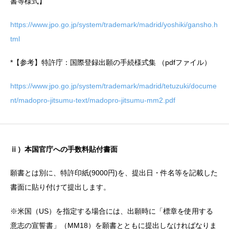
書等様式】
https://www.jpo.go.jp/system/trademark/madrid/yoshiki/gansho.h
tml
*【参考】特許庁：国際登録出願の手続様式集 （pdfファイル）
https://www.jpo.go.jp/system/trademark/madrid/tetuzuki/docume
nt/madopro-jitsumu-text/madopro-jitsumu-mm2.pdf
ⅱ）本国官庁への手数料貼付書面
願書とは別に、特許印紙(9000円)を、提出日・件名等を記載した
書面に貼り付けて提出します。
※米国（US）を指定する場合には、出願時に「標章を使用する
意志の宣誓書」（MM18）を願書とともに提出しなければなりま