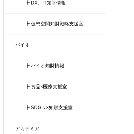
┣ DX、IT知財情報
┣ 仮想空間知財戦略支援室
バイオ
┣ バイオ知財情報
┣ 食品×医療支援室
┣ SDGｓ×知財支援室
アカデミア