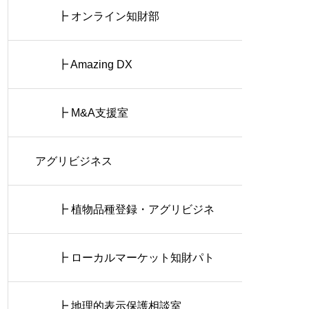
┣ オンライン知財部
┣ Amazing DX
┣ M&A支援室
アグリビジネス
┣ 植物品種登録・アグリビジネ
ス相談室
┣ ローカルマーケット知財パト
ロール
┣ 地理的表示保護相談室