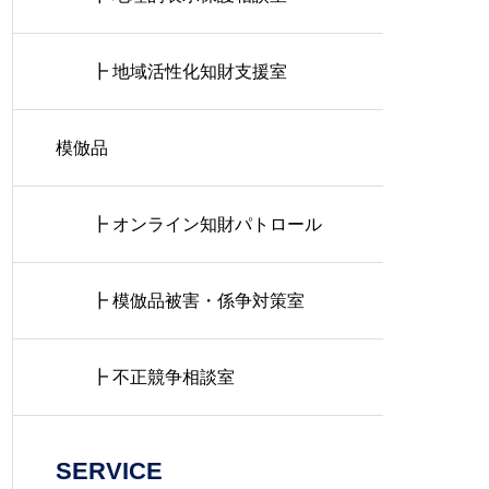
┣ 地域活性化知財支援室
模倣品
┣ オンライン知財パトロール
┣ 模倣品被害・係争対策室
┣ 不正競争相談室
SERVICE