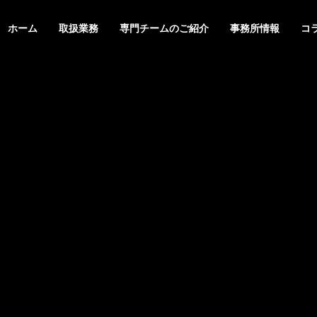
ホーム
取扱業務
専門チームのご紹介
事務所情報
コ
スレター
ニュースレター
G
PHILOSOPHY
基本理念
＆STAFFS
ACCESS
６年８月号【法務】ニ
２０２６年７月号【総合】ニ
アクセス
レター
ュースレター
MARK & DESIGN
GLOBA
案
商標・意匠
外国・知財