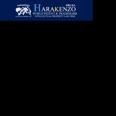
ニュースレター
ニュー
GREETIN
ごあいさつ
コラム
取扱業務
事務所情報
LAWYERS
合】ニ
２０２６年８月号【総合】ニ
２０２
主要スタッフ
ュースレター
ュース
PATENT
特許・実用新