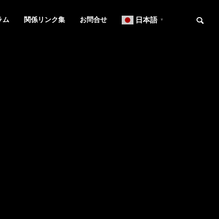
ラム
関係リンク集
お問合せ
日本語
▼
お知らせ
ニュースレター
OVERVIEW
事務所概要
知的財産研修所
２０２６年７月号【法務】ニ
２０２６年６
ュースレター
ュースレター
L
IP ADVISORY
翻訳
知財アドバイザリー