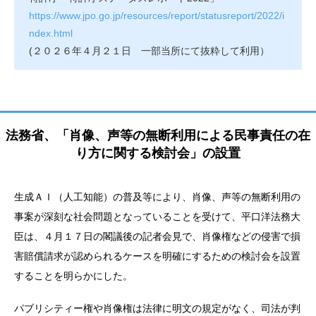
https://www.jpo.go.jp/resources/report/statusreport/2022/i
ndex.html
(２０２６年４月２１日 一部当所にて抜粋して利用）
法務省、「肖像、声等の無断利用による民事責任の在
り方に関する検討会」の設置
生成ＡＩ（人工知能）の普及等により、肖像、声等の無断利用の
事案が深刻な社会問題となっていることを受けて、平口洋法務大
臣は、４月１７日の閣議後の記者会見で、肖像権などの侵害で損
害賠償請求が認められるケースを明確にするための検討会を設置
することを明らかにした。
パブリシティー権や肖像権は法律に明文の規定がなく、司法が判