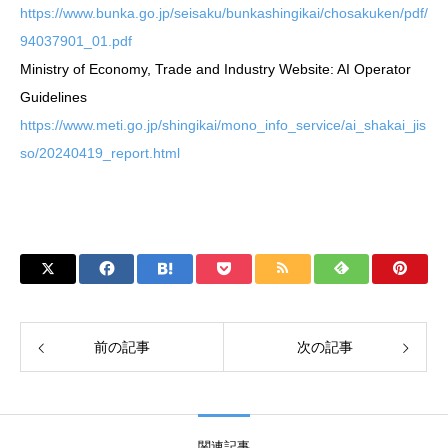
https://www.bunka.go.jp/seisaku/bunkashingikai/chosakuken/pdf/
94037901_01.pdf
Ministry of Economy, Trade and Industry Website: AI Operator
Guidelines
https://www.meti.go.jp/shingikai/mono_info_service/ai_shakai_jis
so/20240419_report.html
前の記事
次の記事
関連記事