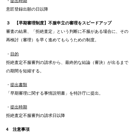
・
提出時期
意匠登録出願の日以降
３ 【早期審理制度】不服申立の審理をスピードアップ
審査の結果、「拒絶査定」という判断に不服がある場合に、その
再検討（審理）を早く進めてもらうための制度。
・
目的
拒絶査定不服審判の請求から、最終的な結論（審決）が出るまで
の期間を短縮する。
・
提出書類
「早期審理に関する事情説明書」を特許庁に提出。
・
提出時期
拒絶査定不服審判の請求日以降
4 注意事項