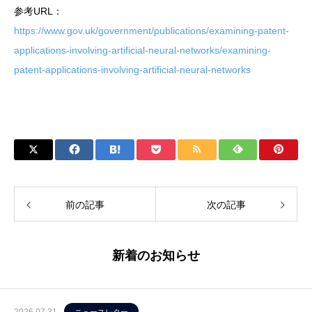
参考URL：
https://www.gov.uk/government/publications/examining-patent-
applications-involving-artificial-neural-networks/examining-
patent-applications-involving-artificial-neural-networks
前の記事
次の記事
新着のお知らせ
2026.07.31
ニュースレター