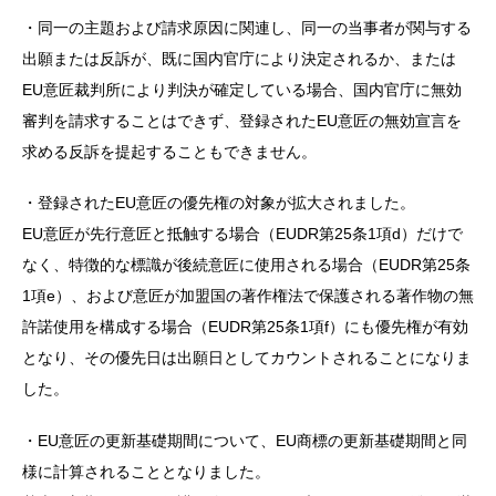
・同一の主題および請求原因に関連し、同一の当事者が関与する
出願または反訴が、既に国内官庁により決定されるか、または
EU意匠裁判所により判決が確定している場合、国内官庁に無効
審判を請求することはできず、登録されたEU意匠の無効宣言を
求める反訴を提起することもできません。
・登録されたEU意匠の優先権の対象が拡大されました。
EU意匠が先行意匠と抵触する場合（EUDR第25条1項d）だけで
なく、特徴的な標識が後続意匠に使用される場合（EUDR第25条
1項e）、および意匠が加盟国の著作権法で保護される著作物の無
許諾使用を構成する場合（EUDR第25条1項f）にも優先権が有効
となり、その優先日は出願日としてカウントされることになりま
した。
・EU意匠の更新基礎期間について、EU商標の更新基礎期間と同
様に計算されることとなりました。