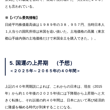
とも言われている。
※【バブル景気情報】
日経平均株価最高値は１９８９年の３８，９５７円、当時日本人
１人当りの国民所得は米国を追い抜いた。土地価格の高騰（東京
都山手線内側の土地価格だけで米国全土を購入できた。）。
5.
国運の上昇期 （予想）
＜２０２５年～２０６５年の４０年間＞
上記の４０年周期説によれば、これからの日本は、現在（2015
年）から約１０年後の２０２５年頃には下降期から上昇期へと大
きく転換し、それ以後の約４０年間は、日本において再び経済的
に隆盛を極める時代が到来することになる。