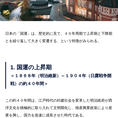
日本の「国運」は、歴史的に見て、４０年周期で上昇期と下降期
とを繰り返して大きく変遷する、という特徴がみられる。
1.
国運の上昇期
＜１８６８年（明治維新）～１９０４年（日露戦争開
戦）の約４０年間＞
この約４０年間は、江戸時代の封建社会を変革した明治政府が西
洋文化を積極的に取り入れて文明開化し、殖産興業政策により産
業を興し、国力を急速に成長させた時代である。