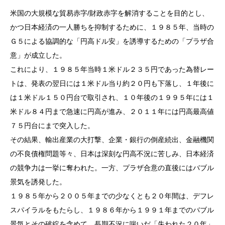
米国の大規模な貿易赤字/財政赤字を解消することを目的とし、
かつ日本経済の一人勝ちを抑制するために、１９８５年、当時の
Ｇ５による協調的な「円高ドル安」を誘導するための「プラザ合
意」が成立した。
これにより、１９８５年当時１米ドル２３５円であった為替レー
トは、発表の翌日には１米ドル当り約２０円も下落し、１年後に
は１米ドル１５０円台で取引され、１０年後の１９９５年には１
米ドル８４円まで急速に円高が進み、２０１１年には円高最高値
７５円台にまで突入した。
その結果、輸出産業の大打撃、企業・銀行の倒産続出、金融機関
の不良債権問題等々、日本は深刻な円高不況に苦しみ、日本経済
の競争力は一挙に奪われた。一方、プラザ合意の直後にはバブル
景気を誘発した。
１９８５年から２００５年までの少なくとも２０年間は、デフレ
スパイラルをもたらし、１９８６年から１９９１年までのバブル
景気とその破綻を含めて、長期不況に喘いだ「失われた２０年」