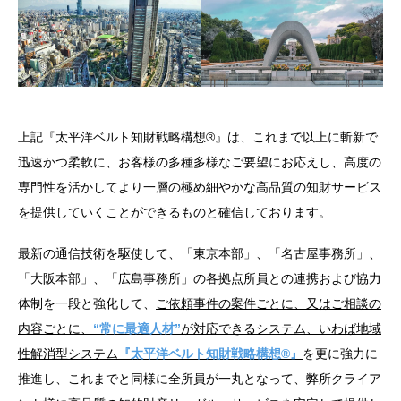
上記『太平洋ベルト知財戦略構想®』は、これまで以上に斬新で
迅速かつ柔軟に、お客様の多種多様なご要望にお応えし、高度の
専門性を活かしてより一層の極め細やかな高品質の知財サービス
を提供していくことができるものと確信しております。
最新の通信技術を駆使して、「東京本部」、「名古屋事務所」、
「大阪本部」、「広島事務所」の各拠点所員との連携および協力
体制を一段と強化して、
ご依頼事件の案件ごとに、又はご相談の
内容ごとに、
“常に最適人材”
が対応できるシステム、いわば地域
性解消型システム
『太平洋ベルト知財戦略構想®』
を更に強力に
推進し、これまでと同様に全所員が一丸となって、弊所クライア