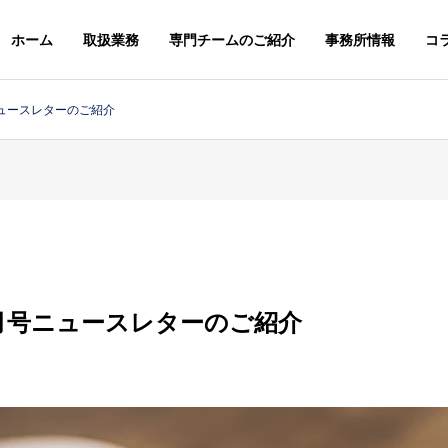
ホーム
取扱業務
専門チームのご紹介
事務所情報
コ
ュースレターのご紹介
スレター
ニュースレター
G
PHILOSOPHY
基本理念
月号ニュースレターのご紹介
＆STAFFS
ACCESS
６年８月号【法務】ニ
２０２６年７月号【総合】ニ
アクセス
レター
ュースレター
MARK & DESIGN
GLOBA
案
商標・意匠
外国・知財