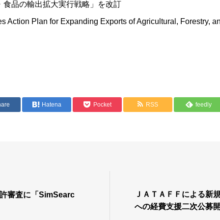
・食品の輸出拡大実行戦略」を改訂
Action Plan for Expanding Exports of Agricultural, Forestry, a
hare
Hatena
Pocket
RSS
feedly
ＪＡＴＡＦＦによる新
許審査に「SimSearc
への経費支援二次公募
９／２２締切）