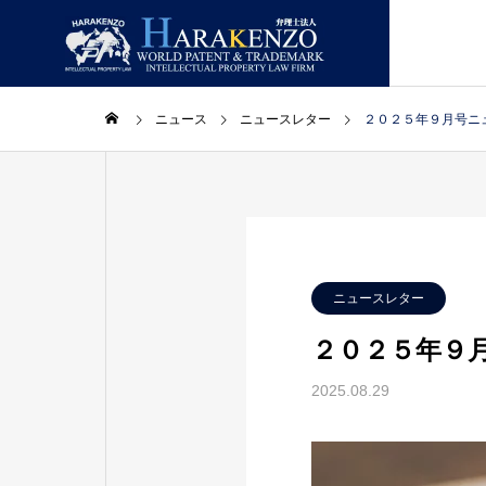
ニュース
ニュースレター
２０２５年９月号ニ
ニュースレター
ニュー
GREETIN
ごあいさつ
コラム
取扱業務
事務所情報
ニュースレター
２０２５年９
LAWYERS
2025.08.29
合】ニ
２０２６年８月号【総合】ニ
２０２
主要スタッフ
ュースレター
ュース
PATENT
特許・実用新