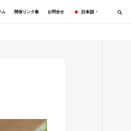
ラム
関係リンク集
お問合せ
日本語
▼
お知らせ
ニュースレター
OVERVIEW
事務所概要
知的財産研修所
２０２６年７月号【法務】ニ
２０２６年６
ュースレター
ュースレター
L
IP ADVISORY
翻訳
知財アドバイザリー