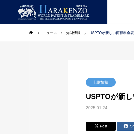
ニュース
知財情報
USPTOが新しい商標料金
ニュースレター
GREETIN
ごあいさつ
コラム
取扱業務
事務所情報
知財情報
USPTOが新
LAWYERS
2025.01.24
総合】ニ
２０２６年８月号【総合】ニ
２
主要スタッフ
ュースレター
ュ
PATENT
Post
S
特許・実用新