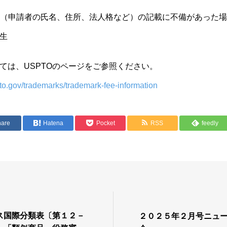
事項（申請者の氏名、住所、法人格など）の記載に不備があった
生
ては、USPTOのページをご参照ください。
to.gov/trademarks/trademark-fee-information
hare
Hatena
Pocket
RSS
feedly
ス国際分類表〔第１２－
２０２５年２月号ニュ