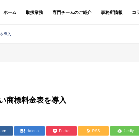
ホーム
取扱業務
専門チームのご紹介
事務所情報
コ
表を導入
ニュースレター
ニュースレター
G
PHILOSOPHY
基本理念
しい商標料金表を導入
＆STAFFS
ACCESS
０２６年８月号【法務】ニ
２０２６年７月号【総合】
アクセス
ースレター
ュースレター
MARK & DESIGN
GLOBA
hare
Hatena
Pocket
RSS
feedly
案
商標・意匠
外国・知財