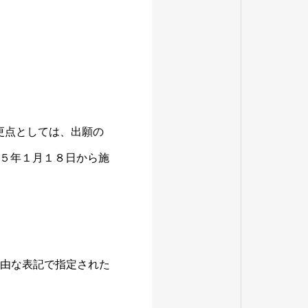
更点としては、出願の
５年１月１８日から施
自由な表記で指定された