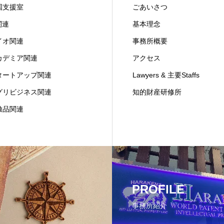
国支援室
ごあいさつ
関連
基本理念
イオ関連
事務所概要
カデミア関連
アクセス
タートアップ関連
Lawyers & 主要Staffs
グリビジネス関連
知的財産研修所
倣品関連
PROFILE
事務所紹介