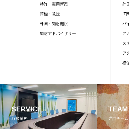
特許・実用新案
外
商標・意匠
IT
外国・知財翻訳
バ
知財アドバイザリー
ア
ス
ア
模
SERVICE
TEAM
取扱業務
専門チーム