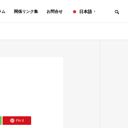
ラム
関係リンク集
お問合せ
日本語
▼
お知らせ
ニュース
OVERVIEW
事務所概要
知的財産研修所
ニ
２０２６年７月号【法務】ニ
２０２６
ュースレター
ュースレ
L
IP ADVISORY
Pin it
翻訳
知財アドバイザリー