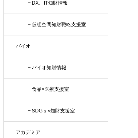
┣ DX、IT知財情報
┣ 仮想空間知財戦略支援室
バイオ
┣ バイオ知財情報
┣ 食品×医療支援室
┣ SDGｓ×知財支援室
アカデミア