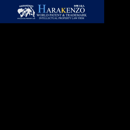
ニュースレター
ニュー
GREETIN
ごあいさつ
コラム
取扱業務
事務所情報
LAWYERS
合】ニ
２０２６年８月号【総合】ニ
２０２
主要スタッフ
ュースレター
ュース
PATENT
特許・実用新