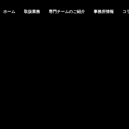
ホーム
取扱業務
専門チームのご紹介
事務所情報
コ
スレター
ニュースレター
G
PHILOSOPHY
基本理念
＆STAFFS
ACCESS
６年８月号【法務】ニ
２０２６年７月号【総合】ニ
アクセス
レター
ュースレター
MARK & DESIGN
GLOBA
案
商標・意匠
外国・知財