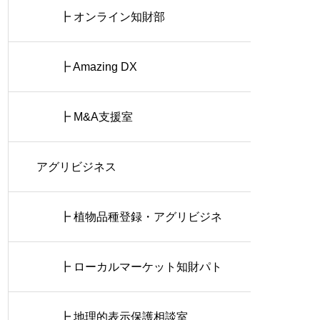
┣ オンライン知財部
┣ Amazing DX
┣ M&A支援室
アグリビジネス
┣ 植物品種登録・アグリビジネ
ス相談室
┣ ローカルマーケット知財パト
ロール
┣ 地理的表示保護相談室