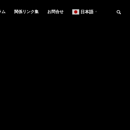
ラム
関係リンク集
お問合せ
日本語
▼
お知らせ
ニュースレター
OVERVIEW
事務所概要
知的財産研修所
２０２６年７月号【法務】ニ
２０２６年６
ュースレター
ュースレター
L
IP ADVISORY
翻訳
知財アドバイザリー