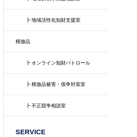
┣ 地域活性化知財支援室
模倣品
┣ オンライン知財パトロール
┣ 模倣品被害・係争対策室
┣ 不正競争相談室
SERVICE