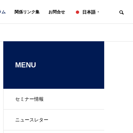
ラム
関係リンク集
お問合せ
日本語
▼
お知らせ
ニュースレター
OVERVIEW
事務所概要
MENU
セミナー情報
知的財産研修所
２０２６年７月号【法務】ニ
２０２６年６
ュースレター
ュースレター
L
IP ADVISORY
ニュースレター
翻訳
知財アドバイザリー