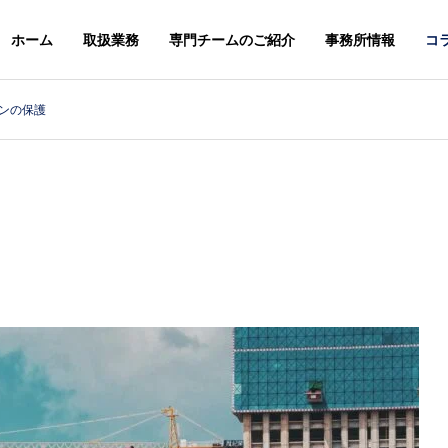
ホーム
取扱業務
専門チームのご紹介
事務所情報
コ
ンの保護
スレター
ニュースレター
G
PHILOSOPHY
基本理念
＆STAFFS
ACCESS
６年８月号【法務】ニ
２０２６年７月号【総合】ニ
アクセス
レター
ュースレター
MARK & DESIGN
GLOBA
案
商標・意匠
外国・知財