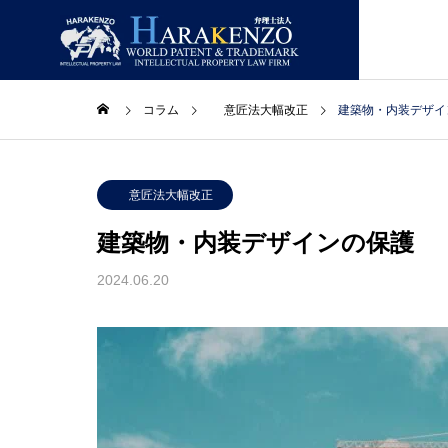
コラム
意匠法大幅改正
建築物・内装デザイ
ニュースレター
ニュー
GREETIN
意匠法大幅改正
ごあいさつ
建築物・内装デザインの保護
コラム
取扱業務
事務所情報
2024.06.20
LAWYERS
合】ニ
２０２６年８月号【総合】ニ
２０２
主要スタッフ
ュースレター
ュース
PATENT
特許・実用新