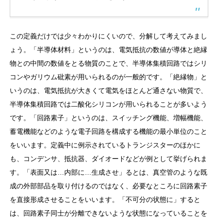
この定義だけでは少々わかりにくいので、分解して考えてみまし
ょう。「半導体材料」というのは、電気抵抗の数値が導体と絶縁
物との中間の数値をとる物質のことで、半導体集積回路ではシリ
コンやガリウム砒素が用いられるのが一般的です。「絶縁物」と
いうのは、電気抵抗が大きくて電気をほとんど通さない物質で、
半導体集積回路では二酸化シリコンが用いられることが多いよう
です。「回路素子」というのは、スイッチング機能、増幅機能、
蓄電機能などのような電子回路を構成する機能の最小単位のこと
をいいます。定義中に例示されているトランジスターのほかに
も、コンデンサ、抵抗器、ダイオードなどが例として挙げられま
す。「表面又は…内部に…生成させ」るとは、真空管のような既
成の外部部品を取り付けるのではなく、必要なところに回路素子
を直接形成させることをいいます。「不可分の状態に」すると
は、回路素子同士が分離できないような状態になっていることを