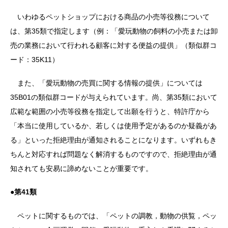
いわゆるペットショップにおける商品の小売等役務について
は、第35類で指定します（例：「愛玩動物の飼料の小売または卸
売の業務において行われる顧客に対する便益の提供」（類似群コ
ード：35K11）
また、「愛玩動物の売買に関する情報の提供」については
35B01の類似群コードが与えられています。尚、第35類において
広範な範囲の小売等役務を指定して出願を行うと、特許庁から
「本当に使用しているか、若しくは使用予定があるのか疑義があ
る」といった拒絶理由が通知されることになります。いずれもき
ちんと対応すれば問題なく解消するものですので、拒絶理由が通
知されても安易に諦めないことが重要です。
●
第41類
ペットに関するものでは、「ペットの調教，動物の供覧，ペッ