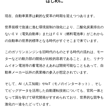
はじめに
現在、自動車業界は劇的な変革の時期を迎えつつあります。
世界規模で急速に進む環境規制の強化により、二酸化炭素排出の
ないＥＶ（電気自動車）またはＦＣＶ（燃料電池車）がこれから
の自動車の世界的標準となる時代がすぐそこまで来ています。
このガソリンエンジンを旧時代のものとする時代の流れは、モー
ターなどの動力部の開発が比較的容易であること、また、リチウ
ムイオン電池等の蓄電池さえあれば開発可能なこともあって、自
動車メーカー以外の異業種の参入が想定されています。
そして、AI（人工知能）やIoT（モノのインターネット）、そし
てビッグデータを活用した自動運転技術についても、官民一体と
なって国を挙げて研究開発がすすめられており、世界的な競争も
激化の一途をたどっています。