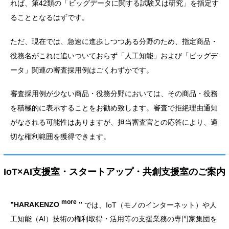
れば、第42類の「ビッグデータに関する試験又は研究」を指定す
ることとなるはずです。
ただ、現在では、急速に進歩しつつある分野のため、指定商品・
役務名がこれに追いついておらず「人工知能」および「ビッグデ
ータ」関連の審査採用例はごくわずかです。
審査採用例が少ない商品・役務分野においては、その商品・役務
を積極的に表示することをお勧め致します。審査で拒絶理由通知
がなされる可能性はありますが、担当審査官との応答により、適
切な権利範囲を獲得できます。
IoT×AI支援室・スタートアップ・共創支援室のご案内
more
”HARAKENZO
”
では、IoT（モノのインターネット）や人
工知能（AI）技術の権利取得・活用等の支援業務の専門家集団を