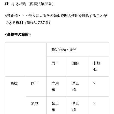
独占する権利（商標法第25条）
○禁止権・・・他人によるその類似範囲の使用を排除することが
できる権利（商標法第37条）
<商標権の範囲>
指定商品・役務
同一
類似
非類
似
商標
同一
専用
禁止
×
権
権
類似
禁止
禁止
×
権
権