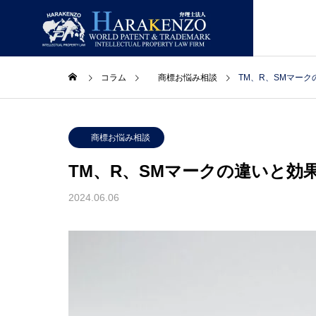
コラム
商標お悩み相談
TM、R、SMマー
ニュースレター
ニュー
GREETIN
商標お悩み相談
ごあいさつ
TM、R、SMマークの違いと効
コラム
取扱業務
事務所情報
2024.06.06
LAWYERS
合】ニ
２０２６年８月号【総合】ニ
２０２
主要スタッフ
ュースレター
ュース
PATENT
特許・実用新