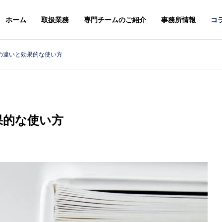
ホーム
取扱業務
専門チームのご紹介
事務所情報
コ
クの違いと効果的な使い方
スレター
ニュースレター
G
PHILOSOPHY
基本理念
果的な使い方
＆STAFFS
ACCESS
６年８月号【法務】ニ
２０２６年７月号【総合】ニ
アクセス
レター
ュースレター
MARK & DESIGN
GLOBA
案
商標・意匠
外国・知財