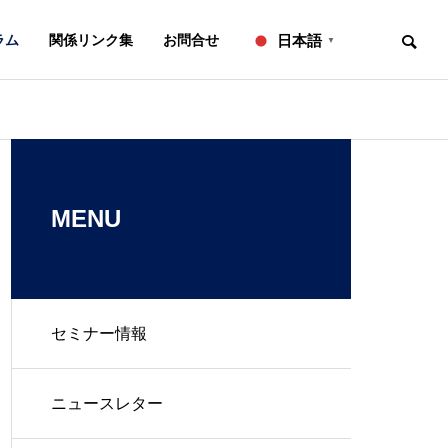
ラム
関係リンク集
お問合せ
日本語
▼
お知らせ
ニュースレター
OVERVIEW
事務所概要
MENU
セミナー情報
知的財産研修所
２０２６年７月号【法務】ニ
２０２６年６
ュースレター
ュースレター
L
IP ADVISORY
ニュースレター
翻訳
知財アドバイザリー