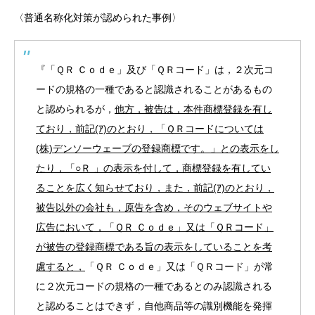
〈普通名称化対策が認められた事例〉
『「ＱＲ Ｃｏｄｅ」及び「ＱＲコード」は，２次元コ
ードの規格の一種であると認識されることがあるもの
と認められるが，
他方，被告は，本件商標登録を有し
ており，前記(ｱ)のとおり，「ＱＲコードについては
(株)デンソーウェーブの登録商標です。」との表示をし
たり，「○Ｒ 」の表示を付して，商標登録を有してい
ることを広く知らせており，また，前記(ｱ)のとおり，
被告以外の会社も，原告を含め，そのウェブサイトや
広告において，「ＱＲ Ｃｏｄｅ」又は「ＱＲコード」
が被告の登録商標である旨の表示をしていることを考
慮すると，
「ＱＲ Ｃｏｄｅ」又は「ＱＲコード」が常
に２次元コードの規格の一種であるとのみ認識される
と認めることはできず，自他商品等の識別機能を発揮