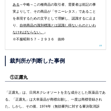
ある
～中略～この種商品の取引者、需要者は前記の事
実よりして、その商品が「サニーレタス」であること
を表現するための文字として理解し、認識するに止ま
り、
自他商品の識別標識とは認識し得ないものといわ
なければならない。
』
※不服昭和５７－２９３６ 抜粋
裁判所が判断した事例
①正露丸
「正露丸」は、日局木クレオソートを主な成分とした医薬品であ
る。「正露丸」は大幸薬品が商標出願し、一度は商標登録され
た。しかし、その後、1974年（無効審判に対する審決取消訴