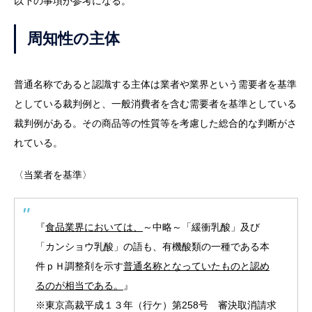
以下の事項が参考になる。
周知性の主体
普通名称であると認識する主体は業者や業界という需要者を基準
としている裁判例と、一般消費者を含む需要者を基準としている
裁判例がある。その商品等の性質等を考慮した総合的な判断がさ
れている。
〈当業者を基準〉
『
食品業界においては、
～中略～「緩衝乳酸」及び
「カンショウ乳酸」の語も、有機酸類の一種である本
件ｐＨ調整剤を示す
普通名称となっていたものと認め
るのが相当である。
』
※東京高裁平成１３年（行ケ）第258号 審決取消請求