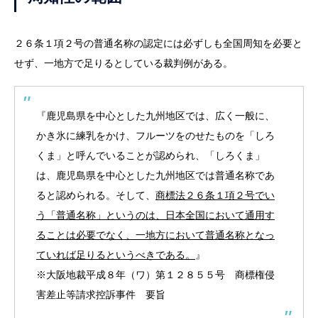
２６条１項２号の普通名称の認定には必ずしも全国周知を必要と
せず、一地方で足りるとしている裁判例がある。
『鹿児島県を中心とした九州地区では、広く一般に、
かき氷に練乳をかけ、フルーツをのせたものを「しろ
くま」と呼んでいることが認められ、「しろくま」
は、鹿児島県を中心とした九州地区では普通名称であ
ると認められる。そして、
商標法２６条１項２号でい
う「普通名称」というのは、日本全国において通用す
ることは必要でなく、一地方において普通名称となっ
ていれば足りるというべきである。
』
※大阪地裁平成８年（ワ）第１２８５５号 商標権侵
害差止等請求控訴事件 要旨