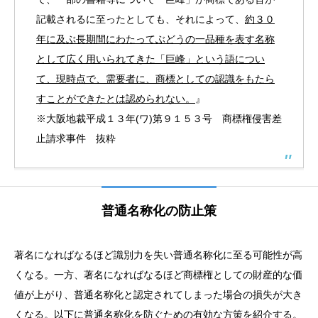
記載されるに至ったとしても、それによって、
約３０
年に及ぶ長期間にわたってぶどうの一品種を表す名称
として広く用いられてきた「巨峰」という語につい
て、現時点で、需要者に、商標としての認識をもたら
すことができたとは認められない。
』
※大阪地裁平成１３年(ワ)第９１５３号 商標権侵害差
止請求事件 抜粋
普通名称化の防止策
著名になればなるほど識別力を失い普通名称化に至る可能性が高
くなる。一方、著名になればなるほど商標権としての財産的な価
値が上がり、普通名称化と認定されてしまった場合の損失が大き
くなる。以下に普通名称化を防ぐための有効な方策を紹介する。