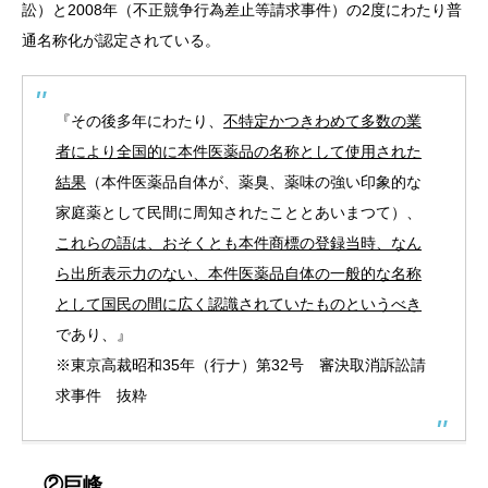
訟）と2008年（不正競争行為差止等請求事件）の2度にわたり普
通名称化が認定されている。
『その後多年にわたり、
不特定かつきわめて多数の業
者により全国的に本件医薬品の名称として使用された
結果
（本件医薬品自体が、薬臭、薬味の強い印象的な
家庭薬として民間に周知されたこととあいまつて）、
これらの語は、おそくとも本件商標の登録当時、なん
ら出所表示力のない、本件医薬品自体の一般的な名称
として国民の間に広く認識されていたものというべき
であり、』
※東京高裁昭和35年（行ナ）第32号 審決取消訴訟請
求事件 抜粋
②巨峰