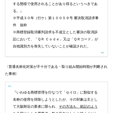
する態様で使用されることがあり得るというべきであ
る。』
※平成３０年（行ケ）第１００５９号 審決取消請求事
件 抜粋
※商標登録取消審判請求を不成立とした審決の取消訴
訟において、「ＱＲ Ｃｏｄｅ」又は「ＱＲコード」が
自他識別力を喪失していないことが確認された。
〈普通名称化対策が不十分である・取り組み開始時期が判断され
た事例〉
『いわゆる商標管理を行なつて「セイロ」に類似する
名称の使用を排除しようとしたが、その対象は主とし
て大阪附近の業者に限られ、
その方法も、前記のよう