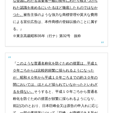
な全国にわたる需要者一般の長年にわたり植えつけら
れた認識を改めるにいたるほど徹底したものではなか
つた。
被告主張のような強力な商標管理や莫大な費用
による宣伝広告は、本件商標の登録以後のことに属す
る。』
※東京高裁昭和35年（行ナ）第32号 抜粋
『
このような普通名称化を防ぐための措置は、平成１
０年ごろからは比較的頻繁に採られるようになった
が、昭和４０年から平成１０年ごろまでの約３０年の
間においては、ほとんど採られていなかったといわざ
るを得ない。
そうすると、平成１０年ごろから普通名
称化を防ぐための措置が頻繁に採られるようになり、
前記(2)のとおり、日本巨峰会又は原告の申入れに応じ
て、一部の書籍等について「巨峰」が商標である旨が