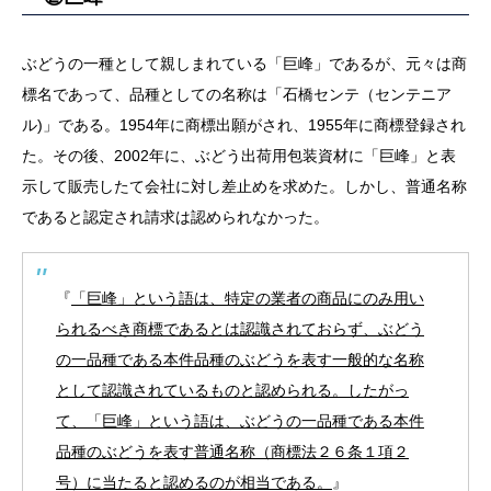
ぶどうの一種として親しまれている「巨峰」であるが、元々は商
標名であって、品種としての名称は「石橋センテ（センテニア
ル)」である。1954年に商標出願がされ、1955年に商標登録され
た。その後、2002年に、ぶどう出荷用包装資材に「巨峰」と表
示して販売したて会社に対し差止めを求めた。しかし、普通名称
であると認定され請求は認められなかった。
『
「巨峰」という語は、特定の業者の商品にのみ用い
られるべき商標であるとは認識されておらず、ぶどう
の一品種である本件品種のぶどうを表す一般的な名称
として認識されているものと認められる。したがっ
て、「巨峰」という語は、ぶどうの一品種である本件
品種のぶどうを表す普通名称（商標法２６条１項２
号）に当たると認めるのが相当である。
』