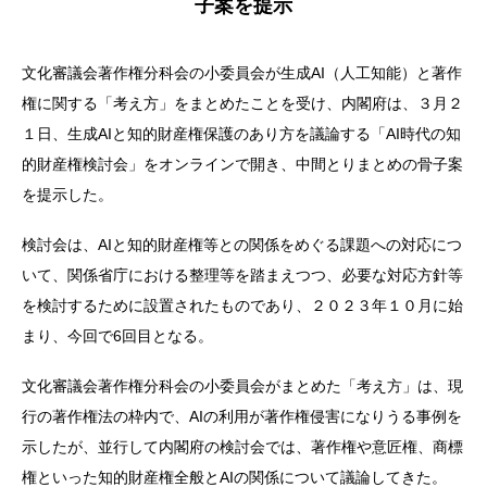
子案を提示
文化審議会著作権分科会の小委員会が生成AI（人工知能）と著作
権に関する「考え方」をまとめたことを受け、内閣府は、３月２
１日、生成AIと知的財産権保護のあり方を議論する「AI時代の知
的財産権検討会」をオンラインで開き、中間とりまとめの骨子案
を提示した。
検討会は、AIと知的財産権等との関係をめぐる課題への対応につ
いて、関係省庁における整理等を踏まえつつ、必要な対応方針等
を検討するために設置されたものであり、２０２３年１０月に始
まり、今回で6回目となる。
文化審議会著作権分科会の小委員会がまとめた「考え方」は、現
行の著作権法の枠内で、AIの利用が著作権侵害になりうる事例を
示したが、並行して内閣府の検討会では、著作権や意匠権、商標
権といった知的財産権全般とAIの関係について議論してきた。