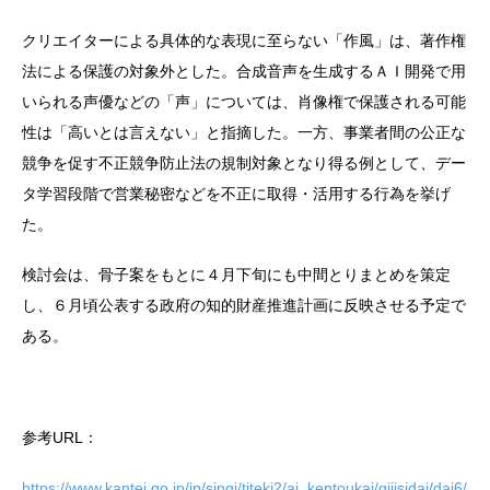
クリエイターによる具体的な表現に至らない「作風」は、著作権
法による保護の対象外とした。合成音声を生成するＡＩ開発で用
いられる声優などの「声」については、肖像権で保護される可能
性は「高いとは言えない」と指摘した。一方、事業者間の公正な
競争を促す不正競争防止法の規制対象となり得る例として、デー
タ学習段階で営業秘密などを不正に取得・活用する行為を挙げ
た。
検討会は、骨子案をもとに４月下旬にも中間とりまとめを策定
し、６月頃公表する政府の知的財産推進計画に反映させる予定で
ある。
参考URL：
https://www.kantei.go.jp/jp/singi/titeki2/ai_kentoukai/gijisidai/dai6/