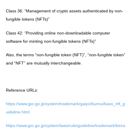
Class 36: “Management of crypto assets authenticated by non-
fungible tokens (NFTs)”
Class 42: “Providing online non-downloadable computer
software for minting non-fungible tokens (NFTs)”
Also, the terms “non-fungible token (NFT)”, “non-fungible token”
and “NFT” are mutually interchangeable.
Reference URLs:
https://www.jpo.go.jp/system/trademark/gaiyo/bunrui/kaso_nft_g
uideline.html
https://www.jpo.go.jp/system/laws/rule/guideline/trademark/binra