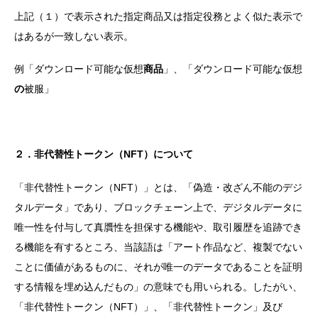
上記（１）で表示された指定商品又は指定役務とよく似た表示で
はあるが一致しない表示。
例「ダウンロード可能な仮想
商品
」、「ダウンロード可能な仮想
の
被服」
２．非代替性トークン（NFT）について
「非代替性トークン（NFT）」とは、「偽造・改ざん不能のデジ
タルデータ」であり、ブロックチェーン上で、デジタルデータに
唯一性を付与して真贋性を担保する機能や、取引履歴を追跡でき
る機能を有するところ、当該語は「アート作品など、複製でない
ことに価値があるものに、それが唯一のデータであることを証明
する情報を埋め込んだもの」の意味でも用いられる。したがい、
「非代替性トークン（NFT）」、「非代替性トークン」及び