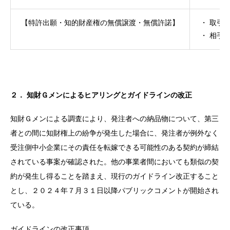
【特許出願・知的財産権の無償譲渡・無償許諾】
・ 取引
・ 相手
２． 知財Ｇメンによるヒアリングとガイドラインの改正
知財Ｇメンによる調査により、発注者への納品物について、第三
者との間に知財権上の紛争が発生した場合に、発注者が例外なく
受注側中小企業にその責任を転嫁できる可能性のある契約が締結
されている事案が確認された。他の事業者間においても類似の契
約が発生し得ることを踏まえ、現行のガイドライン改正すること
とし、２０２４年７月３１日以降パブリックコメントが開始され
ている。
ガイドラインの改正事項