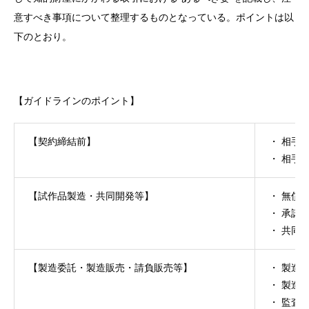
意すべき事項について整理するものとなっている。ポイントは以
下のとおり。
【ガイドラインのポイント】
【契約締結前】
・ 相手
・ 相手
【試作品製造・共同開発等】
・ 無償
・ 承諾
・ 共同
【製造委託・製造販売・請負販売等】
・ 製造
・ 製造
・ 監査