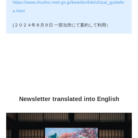
https://www.chusho.meti.go.jp/keiei/torihiki/chizai_guidelin
e.html
(２０２４年８月９日 一部当所にて要約して利用）
Newsletter translated into English