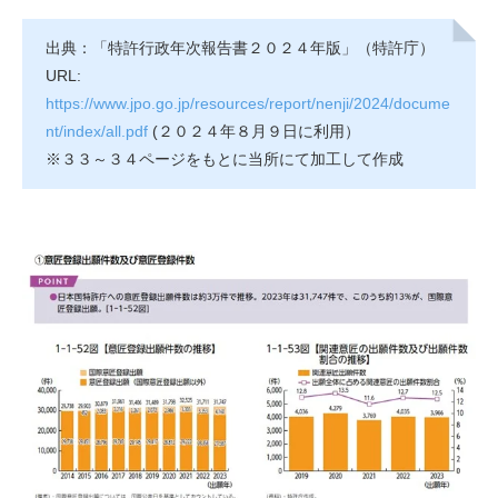
出典：「特許行政年次報告書２０２４年版」（特許庁）
URL:
https://www.jpo.go.jp/resources/report/nenji/2024/docume
nt/index/all.pdf
(２０２４年８月９日に利用）
※３３～３４ページをもとに当所にて加工して作成