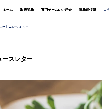
ホーム
取扱業務
専門チームのご紹介
事務所情報
コ
法務】ニュースレター
スレター
ニュースレター
G
PHILOSOPHY
基本理念
ュースレター
＆STAFFS
ACCESS
６年８月号【法務】ニ
２０２６年７月号【総合】ニ
アクセス
レター
ュースレター
MARK & DESIGN
GLOBA
案
商標・意匠
外国・知財