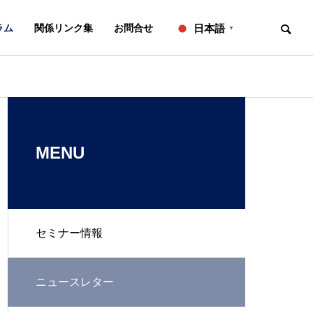
ラム
関係リンク集
お問合せ
日本語
▼
お知らせ
ニュースレター
OVERVIEW
事務所概要
MENU
セミナー情報
知的財産研修所
２０２６年７月号【法務】ニ
２０２６年６
ュースレター
ュースレター
L
IP ADVISORY
ニュースレター
翻訳
知財アドバイザリー