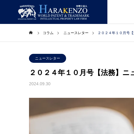
コラム
ニュースレター
２０２４年１０月号【
ニュースレター
ニュー
GREETIN
ニュースレター
ごあいさつ
２０２４年１０月号【法務】ニ
コラム
取扱業務
事務所情報
2024.09.30
LAWYERS
合】ニ
２０２６年８月号【総合】ニ
２０２
主要スタッフ
ュースレター
ュース
PATENT
特許・実用新