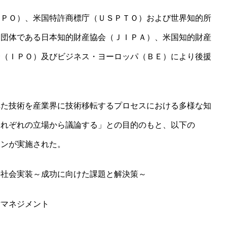
ＥＰＯ）、米国特許商標庁（ＵＳＰＴＯ）および世界知的所
ー団体である日本知的財産協会（ＪＩＰＡ）、米国知的財産
会（ＩＰＯ）及びビジネス・ヨーロッパ（ＢＥ）により後援
れた技術を産業界に技術移転するプロセスにおける多様な知
それぞれの立場から議論する」との目的のもと、以下の
ョンが実施された。
の社会実装～成功に向けた課題と解決策～
財マネジメント