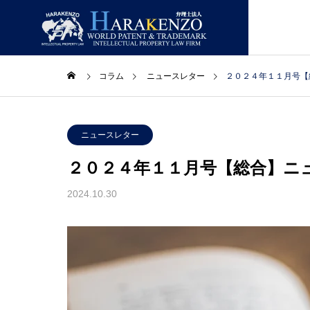
コラム
ニュースレター
２０２４年１１月号【
ニュースレター
ニュー
GREETIN
ニュースレター
ごあいさつ
２０２４年１１月号【総合】ニ
コラム
取扱業務
事務所情報
2024.10.30
LAWYERS
合】ニ
２０２６年８月号【総合】ニ
２０２
主要スタッフ
ュースレター
ュース
PATENT
特許・実用新