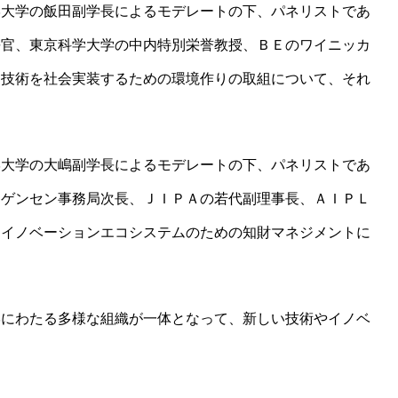
学大学の飯田副学長によるモデレートの下、パネリストであ
長官、東京科学大学の中内特別栄誉教授、ＢＥのワイニッカ
ア技術を社会実装するための環境作りの取組について、それ
学大学の大嶋副学長によるモデレートの下、パネリストであ
ーゲンセン事務局次長、ＪＩＰＡの若代副理事長、ＡＩＰＬ
、イノベーションエコシステムのための知財マネジメントに
学にわたる多様な組織が一体となって、新しい技術やイノベ