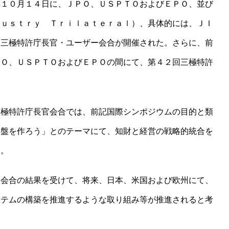
年１０月１４日に、ＪＰＯ、ＵＳＰＴＯおよびＥＰＯ、並び
ｄｕｓｔｒｙ Ｔｒｉｌａｔｅｒａｌ）、具体的には、ＪＩ
、三極特許庁長官・ユーザー会合が開催された。さらに、前
ＰＯ、ＵＳＰＴＯおよびＥＰＯの間にて、第４２回三極特許
三極特許庁長官会合では、前記国際シンポジウムの目的と類
基盤を作ろう」とのテーマにて、知財と経営の戦略的統合を
た。
官会合の結果を受けて、将来、日本、米国および欧州にて、
ステムの構築を推進するような取り組み等が推進されると考