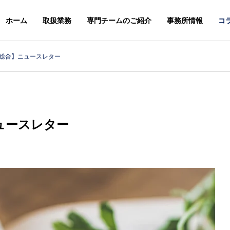
ホーム
取扱業務
専門チームのご紹介
事務所情報
コ
総合】ニュースレター
スレター
ニュースレター
G
PHILOSOPHY
基本理念
ュースレター
＆STAFFS
ACCESS
６年８月号【法務】ニ
２０２６年７月号【総合】ニ
アクセス
レター
ュースレター
MARK & DESIGN
GLOBA
案
商標・意匠
外国・知財