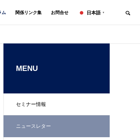
ラム
関係リンク集
お問合せ
日本語
▼
お知らせ
ニュースレター
OVERVIEW
事務所概要
MENU
セミナー情報
知的財産研修所
２０２６年７月号【法務】ニ
２０２６年６
ュースレター
ュースレター
L
IP ADVISORY
ニュースレター
翻訳
知財アドバイザリー