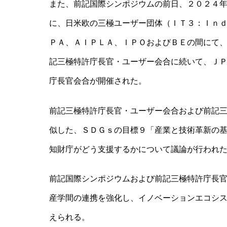
また、前記国際シンポジウムの前日、２０２４
に、日米欧の三極ユーザー団体（ＩＴ３：Ｉｎ
ＰＡ、ＡＩＰＬＡ、ＩＰＯおよびＢＥの間にて
記三極特許庁長官・ユーザー会合に続いて、Ｊ
庁長官会合が開催された。
前記三極特許庁長官・ユーザー会合および前記
似した、ＳＤＧｓの目標９「産業と技術革新の
知財庁がどう支援するかについて議論が行われ
前記国際シンポジウムおよび前記三極特許庁長
産学間の連携を強化し、イノベーションエコシ
えられる。