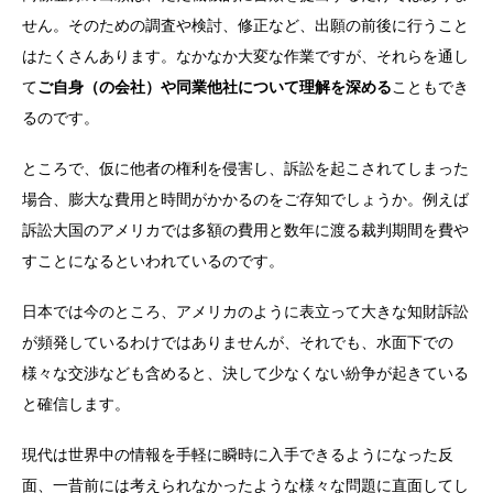
せん。そのための調査や検討、修正など、出願の前後に行うこと
はたくさんあります。なかなか大変な作業ですが、それらを通し
て
ご自身（の会社）や同業他社について理解を深める
こともでき
るのです。
ところで、仮に他者の権利を侵害し、訴訟を起こされてしまった
場合、膨大な費用と時間がかかるのをご存知でしょうか。例えば
訴訟大国のアメリカでは多額の費用と数年に渡る裁判期間を費や
すことになるといわれているのです。
日本では今のところ、アメリカのように表立って大きな知財訴訟
が頻発しているわけではありませんが、それでも、水面下での
様々な交渉なども含めると、決して少なくない紛争が起きている
と確信します。
現代は世界中の情報を手軽に瞬時に入手できるようになった反
面、一昔前には考えられなかったような様々な問題に直面してし