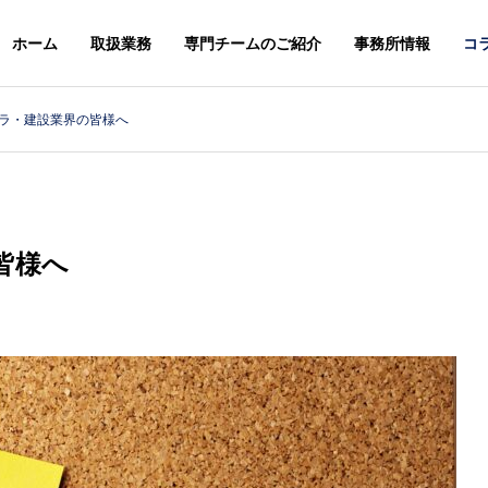
ホーム
取扱業務
専門チームのご紹介
事務所情報
コ
ラ・建設業界の皆様へ
スレター
ニュースレター
G
PHILOSOPHY
基本理念
皆様へ
＆STAFFS
ACCESS
６年８月号【法務】ニ
２０２６年７月号【総合】ニ
アクセス
レター
ュースレター
MARK & DESIGN
GLOBA
案
商標・意匠
外国・知財