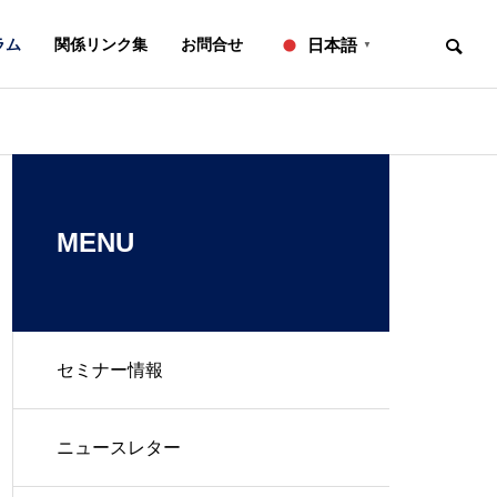
ラム
関係リンク集
お問合せ
日本語
▼
お知らせ
ニュースレター
OVERVIEW
事務所概要
MENU
セミナー情報
知的財産研修所
２０２６年７月号【法務】ニ
２０２６年６
ュースレター
ュースレター
L
IP ADVISORY
ニュースレター
翻訳
知財アドバイザリー