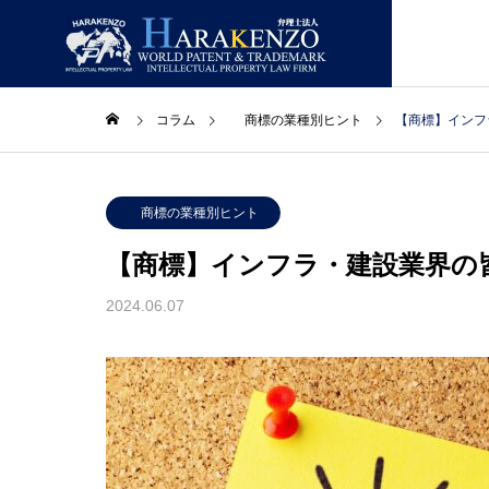
コラム
商標の業種別ヒント
【商標】インフ
ニュースレター
ニュー
GREETIN
商標の業種別ヒント
ごあいさつ
【商標】インフラ・建設業界の
コラム
取扱業務
事務所情報
2024.06.07
LAWYERS
合】ニ
２０２６年８月号【総合】ニ
２０２
主要スタッフ
ュースレター
ュース
PATENT
特許・実用新