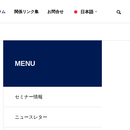
ラム
関係リンク集
お問合せ
日本語
▼
お知らせ
ニュースレター
OVERVIEW
事務所概要
MENU
セミナー情報
知的財産研修所
２０２６年７月号【法務】ニ
２０２６年６
ュースレター
ュースレター
L
IP ADVISORY
ニュースレター
翻訳
知財アドバイザリー