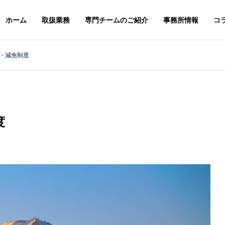
ホーム
取扱業務
専門チームのご紹介
事務所情報
コ
・減免制度
スレター
ニュースレター
G
PHILOSOPHY
基本理念
度
＆STAFFS
ACCESS
６年８月号【法務】ニ
２０２６年７月号【総合】ニ
アクセス
レター
ュースレター
MARK & DESIGN
GLOBA
案
商標・意匠
外国・知財