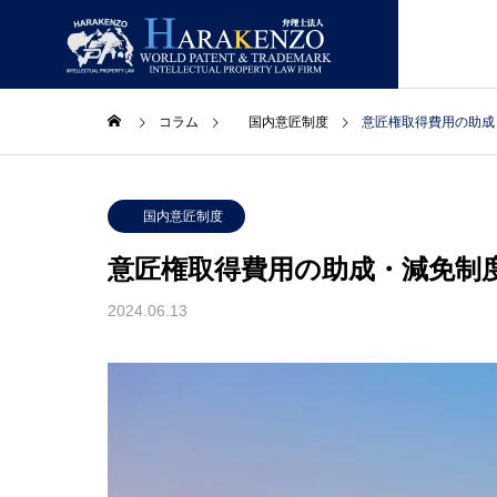
コラム
国内意匠制度
意匠権取得費用の助成
ニュースレター
ニュー
GREETIN
国内意匠制度
ごあいさつ
意匠権取得費用の助成・減免制
コラム
取扱業務
事務所情報
2024.06.13
LAWYERS
合】ニ
２０２６年８月号【総合】ニ
２０２
主要スタッフ
ュースレター
ュース
PATENT
特許・実用新