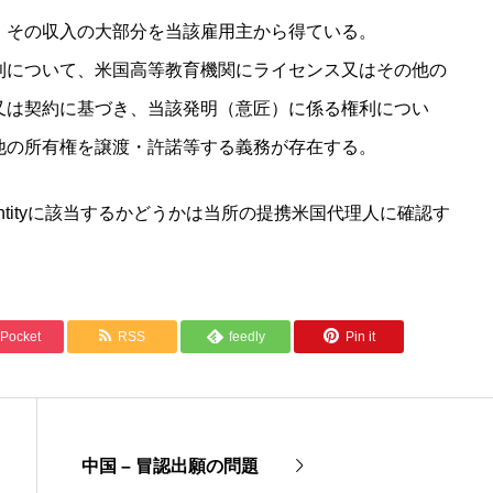
、その収入の大部分を当該雇用主から得ている。
利について、米国高等教育機関にライセンス又はその他の
又は契約に基づき、当該発明（意匠）に係る権利につい
他の所有権を譲渡・許諾等する義務が存在する。
cro entityに該当するかどうかは当所の提携米国代理人に確認す
Pocket
RSS
feedly
Pin it
中国 – 冒認出願の問題