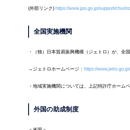
(外部リンク)
https://www.jpo.go.jp/support/chus
全国実施機関
・（独）日本貿易振興機構（ジェトロ）が、全
→ジェトロホームページ：
https://www.jetro.go.jp/
・地域実施機関については、上記特許庁ホーム
外国の助成制度
＜米国＞