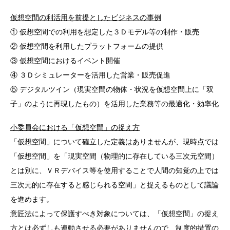
仮想空間の利活用を前提としたビジネスの事例
① 仮想空間での利用を想定した３Ｄモデル等の制作・販売
② 仮想空間を利用したプラットフォームの提供
③ 仮想空間におけるイベント開催
④ ３Ｄシミュレーターを活用した営業・販売促進
⑤ デジタルツイン（現実空間の物体・状況を仮想空間上に「双
子」のように再現したもの）を活用した業務等の最適化・効率化
小委員会における「仮想空間」の捉え方
「仮想空間」について確立した定義はありませんが、現時点では
「仮想空間」を「現実空間（物理的に存在している三次元空間）
とは別に、ＶＲデバイス等を使用することで人間の知覚の上では
三次元的に存在すると感じられる空間」と捉えるものとして議論
を進めます。
意匠法によって保護すべき対象については、「仮想空間」の捉え
方とは必ずしも連動させる必要がありませんので、制度的措置の