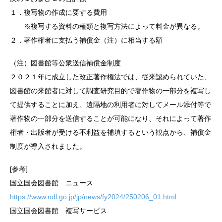
１．複写物の作成に要する費用
※複写する資料の種類と複写方法によって料金が異なる。
２．著作権者に支払う補償金（注）に相当する額
（注）図書館等公衆送信補償金制度
２０２１年に成立した改正著作権法では、従来認められていた、
図書館の来館者に対して調査研究目的で著作物の一部分を複写し
て提供することに加え、遠隔地の利用者に対してメール添付等で
著作物の一部分を送信することが可能になり、それによって著作
権者・出版者が受ける不利益を補填するという観点から、補償金
制度が導入されました。
[参考]
国立国会図書館 ニュース
https://www.ndl.go.jp/jp/news/fy2024/250206_01.html
国立国会図書館 複写サービス