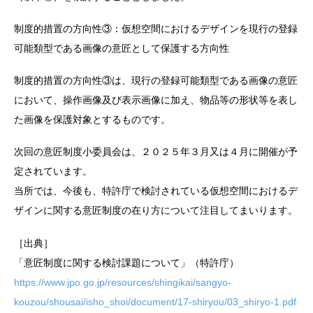
制度的措置の方向性③：仮想空間におけるデザインを現行の登録
可能類型である画像の意匠として保護する方向性
制度的措置の方向性③は、現行の登録可能類型である画像の意匠
において、操作画像及び表示画像に加え、物品等の形状等を表し
た画像を保護対象とするものです。
次回の意匠制度小委員会は、２０２５年３月又は４月に開催が予
定されています。
当所では、今後も、特許庁で検討されている仮想空間におけるデ
ザインに関する意匠制度の在り方について注目してまいります。
［出典］
「意匠制度に関する検討課題について」（特許庁）
https://www.jpo.go.jp/resources/shingikai/sangyo-
kouzou/shousai/isho_shoi/document/17-shiryou/03_shiryo-1.pdf