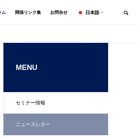
ラム
関係リンク集
お問合せ
日本語
▼
お知らせ
ニュースレター
OVERVIEW
事務所概要
MENU
セミナー情報
知的財産研修所
２０２６年７月号【法務】ニ
２０２６年６
ュースレター
ュースレター
L
IP ADVISORY
ニュースレター
翻訳
知財アドバイザリー