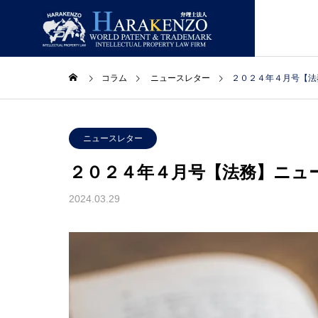
コラム
ニュースレター
２０２４年４月号【法
ニュースレター
ニュー
GREETIN
ニュースレター
ごあいさつ
２０２４年４月号【法務】ニュ
コラム
取扱業務
事務所情報
2024.03.29
LAWYERS
合】ニ
２０２６年８月号【総合】ニ
２０２
主要スタッフ
ュースレター
ュース
PATENT
特許・実用新