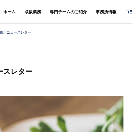
ホーム
取扱業務
専門チームのご紹介
事務所情報
コ
務】ニュースレター
スレター
ニュースレター
G
PHILOSOPHY
基本理念
ースレター
＆STAFFS
ACCESS
６年８月号【法務】ニ
２０２６年７月号【総合】ニ
アクセス
レター
ュースレター
MARK & DESIGN
GLOBA
案
商標・意匠
外国・知財